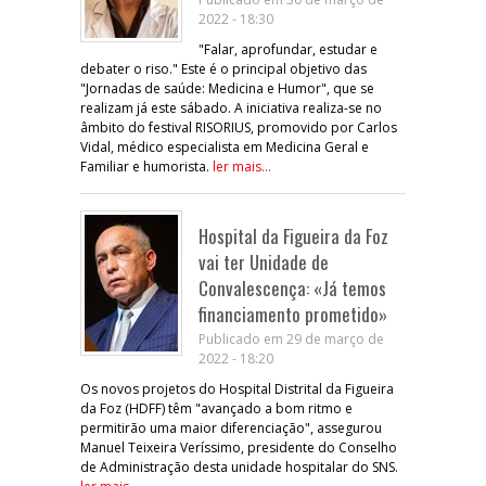
2022 - 18:30
"Falar, aprofundar, estudar e
debater o riso." Este é o principal objetivo das
"Jornadas de saúde: Medicina e Humor", que se
realizam já este sábado. A iniciativa realiza-se no
âmbito do festival RISORIUS, promovido por Carlos
Vidal, médico especialista em Medicina Geral e
Familiar e humorista.
ler mais...
Hospital da Figueira da Foz
vai ter Unidade de
Convalescença: «Já temos
financiamento prometido»
Publicado em 29 de março de
2022 - 18:20
Os novos projetos do Hospital Distrital da Figueira
da Foz (HDFF) têm "avançado a bom ritmo e
permitirão uma maior diferenciação", assegurou
Manuel Teixeira Veríssimo, presidente do Conselho
de Administração desta unidade hospitalar do SNS.