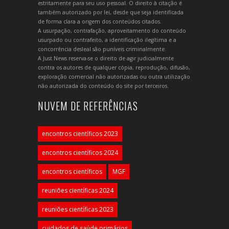
estritamente para seu uso pessoal. O direito à citação é
também autorizado por lei, desde que seja identificada
de forma clara a origem dos conteúdos citados.
A usurpação, contrafação, aproveitamento do conteúdo
usurpado ou contrafeito, a identificação ilegítima e a
concorrência desleal são puníveis criminalmente.
A Just News reserva-se o direito de agir judicialmente
contra os autores de qualquer cópia, reprodução, difusão,
exploração comercial não autorizadas ou outra utilização
não autorizada do conteúdo do site por terceiros.
NUVEM DE REFERÊNCIAS
encontros científicos 2023
encontros científicos 2024
encontros científicos
MGF
reuniões científicas 2024
reuniões científicas 2023
cuidados de saúde primários