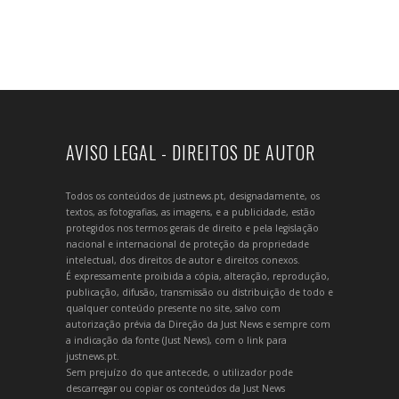
AVISO LEGAL - DIREITOS DE AUTOR
Todos os conteúdos de justnews.pt, designadamente, os
textos, as fotografias, as imagens, e a publicidade, estão
protegidos nos termos gerais de direito e pela legislação
nacional e internacional de proteção da propriedade
intelectual, dos direitos de autor e direitos conexos.
É expressamente proibida a cópia, alteração, reprodução,
publicação, difusão, transmissão ou distribuição de todo e
qualquer conteúdo presente no site, salvo com
autorização prévia da Direção da Just News e sempre com
a indicação da fonte (Just News), com o link para
justnews.pt.
Sem prejuízo do que antecede, o utilizador pode
descarregar ou copiar os conteúdos da Just News