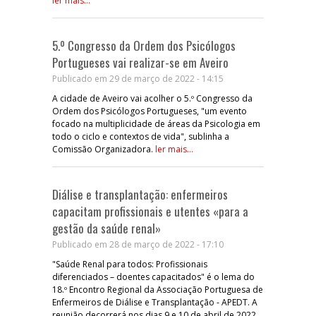
ler mais...
5.º Congresso da Ordem dos Psicólogos
Portugueses vai realizar-se em Aveiro
Publicado em 29 de março de 2022 - 14:15
A cidade de Aveiro vai acolher o 5.º Congresso da
Ordem dos Psicólogos Portugueses, "um evento
focado na multiplicidade de áreas da Psicologia em
todo o ciclo e contextos de vida", sublinha a
Comissão Organizadora.
ler mais...
Diálise e transplantação: enfermeiros
capacitam profissionais e utentes «para a
gestão da saúde renal»
Publicado em 28 de março de 2022 - 17:10
"Saúde Renal para todos: Profissionais
diferenciados – doentes capacitados" é o lema do
18.º Encontro Regional da Associação Portuguesa de
Enfermeiros de Diálise e Transplantação - APEDT. A
reunião decorrerá nos dias 9 e 10 de abril de 2022,