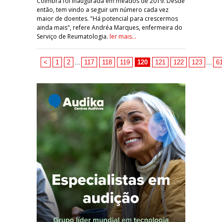
Coimbra foi inaugurada em meados de 2019. Desde
então, tem vindo a seguir um número cada vez
maior de doentes. "Há potencial para crescermos
ainda mais", refere Andréa Marques, enfermeira do
Serviço de Reumatologia.
ler mais...
<
1
2
...
117
118
119
120
121
122
123
...
6