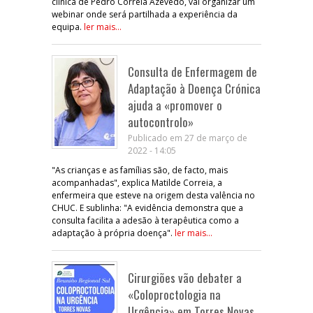
clínica de Pedro Correia Azevedo, vai organizar um
webinar onde será partilhada a experiência da
equipa.
ler mais...
Consulta de Enfermagem de
Adaptação à Doença Crónica
ajuda a «promover o
autocontrolo»
Publicado em 27 de março de
2022 - 14:05
"As crianças e as famílias são, de facto, mais
acompanhadas", explica Matilde Correia, a
enfermeira que esteve na origem desta valência no
CHUC. E sublinha: "A evidência demonstra que a
consulta facilita a adesão à terapêutica como a
adaptação à própria doença".
ler mais...
Cirurgiões vão debater a
«Coloproctologia na
Urgência» em Torres Novas