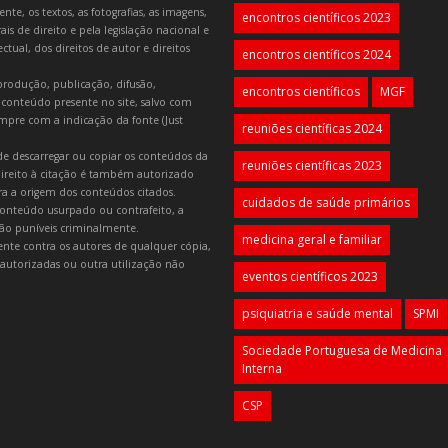
e, os textos, as fotografias, as imagens,
encontros científicos 2023
is de direito e pela legislação nacional e
tual, dos direitos de autor e direitos
encontros científicos 2024
produção, publicação, difusão,
encontros científicos
MGF
 conteúdo presente no site, salvo com
mpre com a indicação da fonte (Just
reuniões científicas 2024
e descarregar ou copiar os conteúdos da
reuniões científicas 2023
 direito à citação é também autorizado
ara a origem dos conteúdos citados.
cuidados de saúde primários
onteúdo usurpado ou contrafeito, a
 são puníveis criminalmente.
medicina geral e familiar
lmente contra os autores de qualquer cópia,
autorizadas ou outra utilização não
eventos científicos 2023
psiquiatria e saúde mental
SPMI
Sociedade Portuguesa de Medicina
Interna
CSP