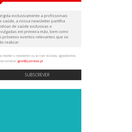
irigida exclusivamente a profissionais
e saúde, a nossa newsletter partilha
otícias de saúde exclusivas e
ivulgadas em primeira mão, bem como
s próximos eventos relevantes que se
ão realizar.
o receber a newsletter ou se tiver dúvidas, agradecemos
nos contacte:
geral@justnews.pt
SUBSCREVER