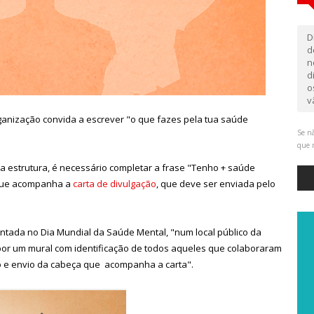
D
d
n
d
o
v
ganização convida a escrever "o que fazes pela tua saúde
Se nã
que 
ta estrutura, é necessário completar a frase "Tenho + saúde
 que acompanha a
carta de divulgação
, que deve ser enviada pelo
entada no Dia Mundial da Saúde Mental, "num local público da
or um mural com identificação de todos aqueles que colaboraram
 e envio da cabeça que acompanha a carta".