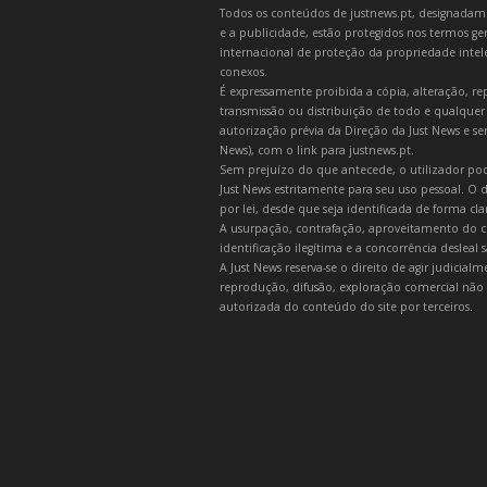
Todos os conteúdos de justnews.pt, designadament
e a publicidade, estão protegidos nos termos gera
internacional de proteção da propriedade intelec
conexos.
É expressamente proibida a cópia, alteração, re
transmissão ou distribuição de todo e qualquer
autorização prévia da Direção da Just News e se
News), com o link para justnews.pt.
Sem prejuízo do que antecede, o utilizador pod
Just News estritamente para seu uso pessoal. O
por lei, desde que seja identificada de forma cl
A usurpação, contrafação, aproveitamento do c
identificação ilegítima e a concorrência desleal
A Just News reserva-se o direito de agir judicia
reprodução, difusão, exploração comercial não 
autorizada do conteúdo do site por terceiros.