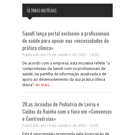
ÚLTIMAS NOTÍCIAS
Sanofi lança portal exclusivo a profissionais
de saúde para apoiar nas «necessidades da
prática clínica»
Publicado em 19 de outubro de 2023 - 14:20
De acordo com a empresa, esta iniciativa reflete "o
compromisso da Sanofi com os profissionais de
saúde, na partilha de informação atualizada e de
apoio ao desenvolvimento da sua prática clínica
diária".
ler mais...
28.as Jornadas de Pediatria de Leiria e
Caldas da Rainha com o foco em «Consensos
e Controvérsias»
Publicado em 19 de outubro de 2023 - 10:35
Esta é uma reunião promovida pela Associação de