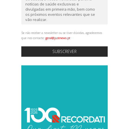
notícias de saúde exclusivas e
divulgadas em primeira mão, bem como
os próximos eventos relevantes que se
vão realizar.
Se não receber a newsletter ou se tiver dúvidas, agradecemos
que nos contacte:
geral@justnews.pt
SUBSCREVER