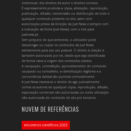
intelectual, dos direitos de autor e direitos conexos.
É expressamente proibida a cópia, alteração, reprodução,
publicação, difusão, transmissão ou distribuição de todo e
qualquer conteúdo presente no site, salvo com
autorização prévia da Direção da Just News e sempre com
a indicação da fonte (Just News), com o link para
justnews.pt.
Sem prejuízo do que antecede, o utilizador pode
descarregar ou copiar os conteúdos da Just News
estritamente para seu uso pessoal. O direito à citação é
também autorizado por lei, desde que seja identificada
de forma clara a origem dos conteúdos citados.
A usurpação, contrafação, aproveitamento do conteúdo
usurpado ou contrafeito, a identificação ilegítima e a
concorrência desleal são puníveis criminalmente.
A Just News reserva-se o direito de agir judicialmente
contra os autores de qualquer cópia, reprodução, difusão,
exploração comercial não autorizadas ou outra utilização
não autorizada do conteúdo do site por terceiros.
NUVEM DE REFERÊNCIAS
encontros científicos 2023