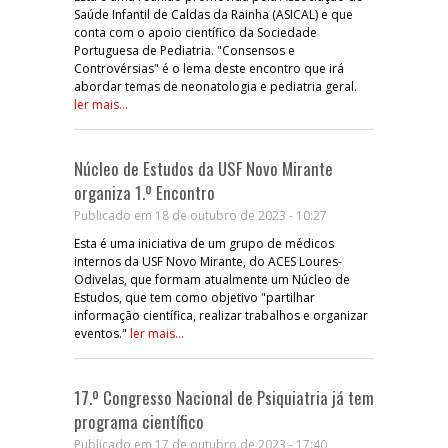
Saúde Infantil de Caldas da Rainha (ASICAL) e que
conta com o apoio científico da Sociedade
Portuguesa de Pediatria. "Consensos e
Controvérsias" é o lema deste encontro que irá
abordar temas de neonatologia e pediatria geral.
ler mais...
Núcleo de Estudos da USF Novo Mirante
organiza 1.º Encontro
Publicado em 18 de outubro de 2023 - 10:27
Esta é uma iniciativa de um grupo de médicos
internos da USF Novo Mirante, do ACES Loures-
Odivelas, que formam atualmente um Núcleo de
Estudos, que tem como objetivo "partilhar
informação científica, realizar trabalhos e organizar
eventos."
ler mais...
17.º Congresso Nacional de Psiquiatria já tem
programa científico
Publicado em 17 de outubro de 2023 - 17:40