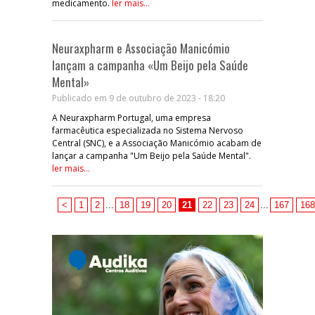
medicamento.
ler mais...
Neuraxpharm e Associação Manicómio
lançam a campanha «Um Beijo pela Saúde
Mental»
Publicado em 9 de outubro de 2023 - 18:20
A Neuraxpharm Portugal, uma empresa
farmacêutica especializada no Sistema Nervoso
Central (SNC), e a Associação Manicómio acabam de
lançar a campanha "Um Beijo pela Saúde Mental".
ler mais...
<
1
2
...
18
19
20
21
22
23
24
...
167
168