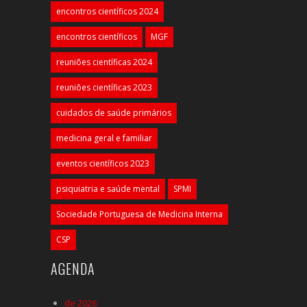
encontros científicos 2024
encontros científicos
MGF
reuniões científicas 2024
reuniões científicas 2023
cuidados de saúde primários
medicina geral e familiar
eventos científicos 2023
psiquiatria e saúde mental
SPMI
Sociedade Portuguesa de Medicina Interna
CSP
AGENDA
de 2026