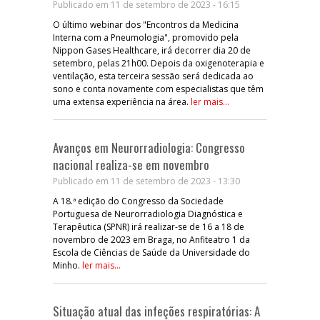
Publicado em 11 de setembro de 2023 - 16:15
O último webinar dos "Encontros da Medicina
Interna com a Pneumologia", promovido pela
Nippon Gases Healthcare, irá decorrer dia 20 de
setembro, pelas 21h00. Depois da oxigenoterapia e
ventilação, esta terceira sessão será dedicada ao
sono e conta novamente com especialistas que têm
uma extensa experiência na área.
ler mais...
Avanços em Neurorradiologia: Congresso
nacional realiza-se em novembro
Publicado em 11 de setembro de 2023 - 13:30
A 18.ª edição do Congresso da Sociedade
Portuguesa de Neurorradiologia Diagnóstica e
Terapêutica (SPNR) irá realizar-se de 16 a 18 de
novembro de 2023 em Braga, no Anfiteatro 1 da
Escola de Ciências de Saúde da Universidade do
Minho.
ler mais...
Situação atual das infeções respiratórias: A