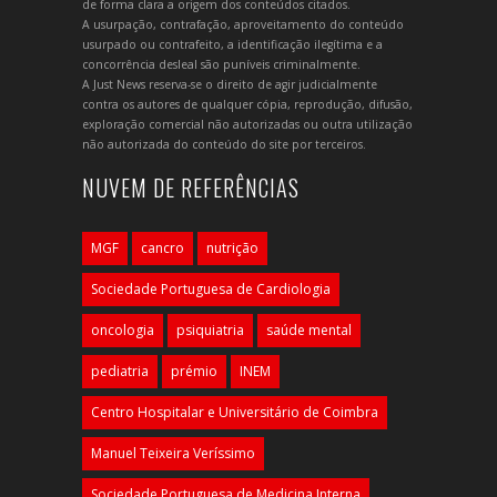
de forma clara a origem dos conteúdos citados.
A usurpação, contrafação, aproveitamento do conteúdo
usurpado ou contrafeito, a identificação ilegítima e a
concorrência desleal são puníveis criminalmente.
A Just News reserva-se o direito de agir judicialmente
contra os autores de qualquer cópia, reprodução, difusão,
exploração comercial não autorizadas ou outra utilização
não autorizada do conteúdo do site por terceiros.
NUVEM DE REFERÊNCIAS
MGF
cancro
nutrição
Sociedade Portuguesa de Cardiologia
oncologia
psiquiatria
saúde mental
pediatria
prémio
INEM
Centro Hospitalar e Universitário de Coimbra
Manuel Teixeira Veríssimo
Sociedade Portuguesa de Medicina Interna