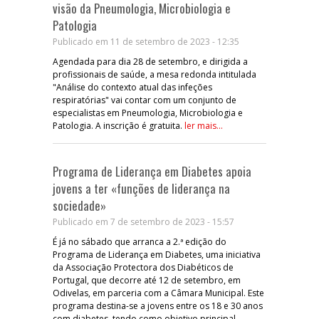
visão da Pneumologia, Microbiologia e
Patologia
Publicado em 11 de setembro de 2023 - 12:35
Agendada para dia 28 de setembro, e dirigida a
profissionais de saúde, a mesa redonda intitulada
"Análise do contexto atual das infeções
respiratórias" vai contar com um conjunto de
especialistas em Pneumologia, Microbiologia e
Patologia. A inscrição é gratuita.
ler mais...
Programa de Liderança em Diabetes apoia
jovens a ter «funções de liderança na
sociedade»
Publicado em 7 de setembro de 2023 - 15:57
É já no sábado que arranca a 2.ª edição do
Programa de Liderança em Diabetes, uma iniciativa
da Associação Protectora dos Diabéticos de
Portugal, que decorre até 12 de setembro, em
Odivelas, em parceria com a Câmara Municipal. Este
programa destina-se a jovens entre os 18 e 30 anos
com diabetes, tendo como objetivo principal