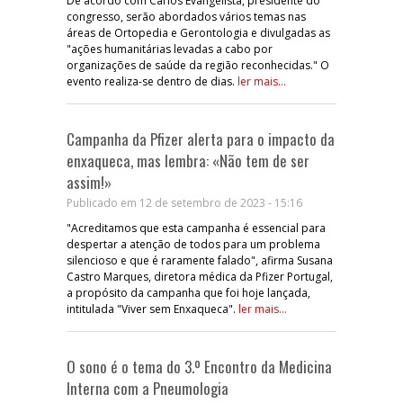
De acordo com Carlos Evangelista, presidente do
congresso, serão abordados vários temas nas
áreas de Ortopedia e Gerontologia e divulgadas as
"ações humanitárias levadas a cabo por
organizações de saúde da região reconhecidas." O
evento realiza-se dentro de dias.
ler mais...
Campanha da Pfizer alerta para o impacto da
enxaqueca, mas lembra: «Não tem de ser
assim!»
Publicado em 12 de setembro de 2023 - 15:16
"Acreditamos que esta campanha é essencial para
despertar a atenção de todos para um problema
silencioso e que é raramente falado", afirma Susana
Castro Marques, diretora médica da Pfizer Portugal,
a propósito da campanha que foi hoje lançada,
intitulada "Viver sem Enxaqueca".
ler mais...
O sono é o tema do 3.º Encontro da Medicina
Interna com a Pneumologia