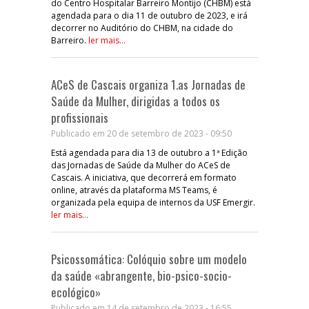
do Centro Hospitalar Barreiro Montijo (CHBM) está
agendada para o dia 11 de outubro de 2023, e irá
decorrer no Auditório do CHBM, na cidade do
Barreiro.
ler mais...
ACeS de Cascais organiza 1.as Jornadas de
Saúde da Mulher, dirigidas a todos os
profissionais
Publicado em 20 de setembro de 2023 - 09:50
Está agendada para dia 13 de outubro a 1ª Edição
das Jornadas de Saúde da Mulher do ACeS de
Cascais. A iniciativa, que decorrerá em formato
online, através da plataforma MS Teams, é
organizada pela equipa de internos da USF Emergir.
ler mais...
Psicossomática: Colóquio sobre um modelo
da saúde «abrangente, bio-psico-socio-
ecológico»
Publicado em 14 de setembro de 2023 - 16:55