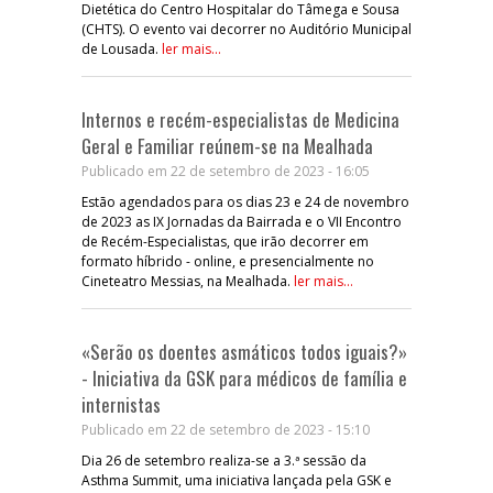
Dietética do Centro Hospitalar do Tâmega e Sousa
(CHTS). O evento vai decorrer no Auditório Municipal
de Lousada.
ler mais...
Internos e recém-especialistas de Medicina
Geral e Familiar reúnem-se na Mealhada
Publicado em 22 de setembro de 2023 - 16:05
Estão agendados para os dias 23 e 24 de novembro
de 2023 as IX Jornadas da Bairrada e o VII Encontro
de Recém-Especialistas, que irão decorrer em
formato híbrido - online, e presencialmente no
Cineteatro Messias, na Mealhada.
ler mais...
«Serão os doentes asmáticos todos iguais?»
- Iniciativa da GSK para médicos de família e
internistas
Publicado em 22 de setembro de 2023 - 15:10
Dia 26 de setembro realiza-se a 3.ª sessão da
Asthma Summit, uma iniciativa lançada pela GSK e