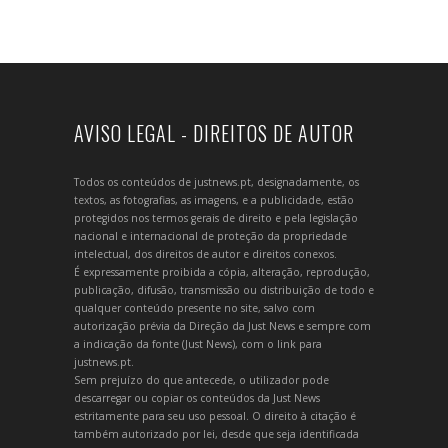
AVISO LEGAL - DIREITOS DE AUTOR
Todos os conteúdos de justnews.pt, designadamente, os
textos, as fotografias, as imagens, e a publicidade, estão
protegidos nos termos gerais de direito e pela legislação
nacional e internacional de proteção da propriedade
intelectual, dos direitos de autor e direitos conexos.
É expressamente proibida a cópia, alteração, reprodução,
publicação, difusão, transmissão ou distribuição de todo e
qualquer conteúdo presente no site, salvo com
autorização prévia da Direção da Just News e sempre com
a indicação da fonte (Just News), com o link para
justnews.pt.
Sem prejuízo do que antecede, o utilizador pode
descarregar ou copiar os conteúdos da Just News
estritamente para seu uso pessoal. O direito à citação é
também autorizado por lei, desde que seja identificada