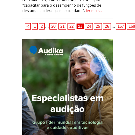
"capacitar para o desempenho de funções de
destaque e liderança na sociedade".
ler mais...
<
1
2
...
20
21
22
23
24
25
26
...
167
168