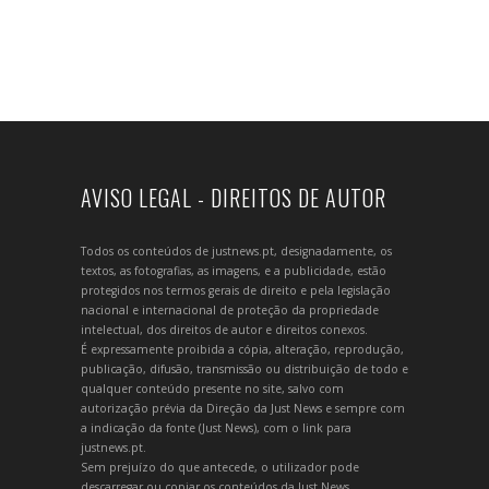
AVISO LEGAL - DIREITOS DE AUTOR
Todos os conteúdos de justnews.pt, designadamente, os
textos, as fotografias, as imagens, e a publicidade, estão
protegidos nos termos gerais de direito e pela legislação
nacional e internacional de proteção da propriedade
intelectual, dos direitos de autor e direitos conexos.
É expressamente proibida a cópia, alteração, reprodução,
publicação, difusão, transmissão ou distribuição de todo e
qualquer conteúdo presente no site, salvo com
autorização prévia da Direção da Just News e sempre com
a indicação da fonte (Just News), com o link para
justnews.pt.
Sem prejuízo do que antecede, o utilizador pode
descarregar ou copiar os conteúdos da Just News