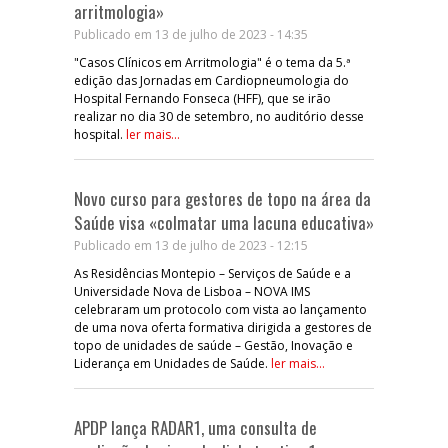
arritmologia»
Publicado em 13 de julho de 2023 - 14:35
"Casos Clínicos em Arritmologia" é o tema da 5.ª
edição das Jornadas em Cardiopneumologia do
Hospital Fernando Fonseca (HFF), que se irão
realizar no dia 30 de setembro, no auditório desse
hospital.
ler mais...
Novo curso para gestores de topo na área da
Saúde visa «colmatar uma lacuna educativa»
Publicado em 13 de julho de 2023 - 12:15
As Residências Montepio – Serviços de Saúde e a
Universidade Nova de Lisboa – NOVA IMS
celebraram um protocolo com vista ao lançamento
de uma nova oferta formativa dirigida a gestores de
topo de unidades de saúde – Gestão, Inovação e
Liderança em Unidades de Saúde.
ler mais...
APDP lança RADAR1, uma consulta de