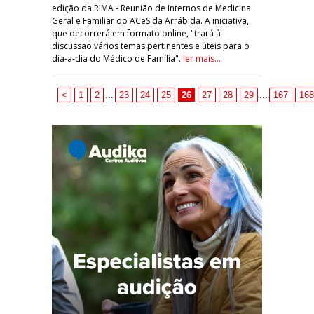
edição da RIMA - Reunião de Internos de Medicina
Geral e Familiar do ACeS da Arrábida. A iniciativa,
que decorrerá em formato online, "trará à
discussão vários temas pertinentes e úteis para o
dia-a-dia do Médico de Família".
ler mais...
<
1
2
...
23
24
25
26
27
28
29
...
167
168