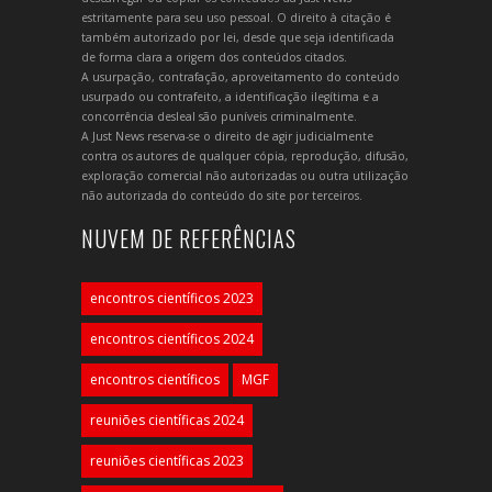
estritamente para seu uso pessoal. O direito à citação é
também autorizado por lei, desde que seja identificada
de forma clara a origem dos conteúdos citados.
A usurpação, contrafação, aproveitamento do conteúdo
usurpado ou contrafeito, a identificação ilegítima e a
concorrência desleal são puníveis criminalmente.
A Just News reserva-se o direito de agir judicialmente
contra os autores de qualquer cópia, reprodução, difusão,
exploração comercial não autorizadas ou outra utilização
não autorizada do conteúdo do site por terceiros.
NUVEM DE REFERÊNCIAS
encontros científicos 2023
encontros científicos 2024
encontros científicos
MGF
reuniões científicas 2024
reuniões científicas 2023