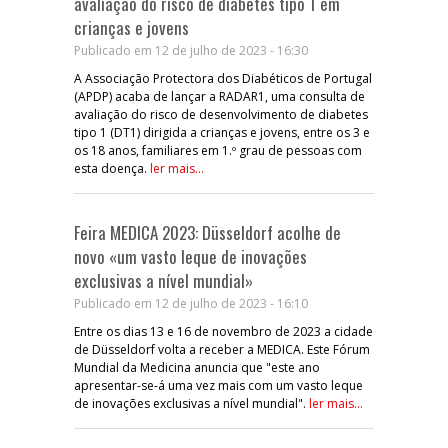
avaliação do risco de diabetes tipo 1 em
crianças e jovens
Publicado em 12 de julho de 2023 - 16:30
A Associação Protectora dos Diabéticos de Portugal
(APDP) acaba de lançar a RADAR1, uma consulta de
avaliação do risco de desenvolvimento de diabetes
tipo 1 (DT1) dirigida a crianças e jovens, entre os 3 e
os 18 anos, familiares em 1.º grau de pessoas com
esta doença.
ler mais...
Feira MEDICA 2023: Düsseldorf acolhe de
novo «um vasto leque de inovações
exclusivas a nível mundial»
Publicado em 12 de julho de 2023 - 16:10
Entre os dias 13 e 16 de novembro de 2023 a cidade
de Düsseldorf volta a receber a MEDICA. Este Fórum
Mundial da Medicina anuncia que "este ano
apresentar-se-á uma vez mais com um vasto leque
de inovações exclusivas a nível mundial".
ler mais...