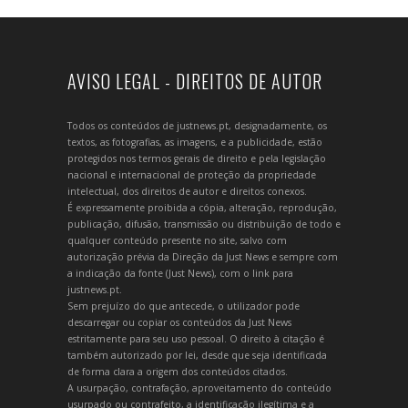
AVISO LEGAL - DIREITOS DE AUTOR
Todos os conteúdos de justnews.pt, designadamente, os
textos, as fotografias, as imagens, e a publicidade, estão
protegidos nos termos gerais de direito e pela legislação
nacional e internacional de proteção da propriedade
intelectual, dos direitos de autor e direitos conexos.
É expressamente proibida a cópia, alteração, reprodução,
publicação, difusão, transmissão ou distribuição de todo e
qualquer conteúdo presente no site, salvo com
autorização prévia da Direção da Just News e sempre com
a indicação da fonte (Just News), com o link para
justnews.pt.
Sem prejuízo do que antecede, o utilizador pode
descarregar ou copiar os conteúdos da Just News
estritamente para seu uso pessoal. O direito à citação é
também autorizado por lei, desde que seja identificada
de forma clara a origem dos conteúdos citados.
A usurpação, contrafação, aproveitamento do conteúdo
usurpado ou contrafeito, a identificação ilegítima e a