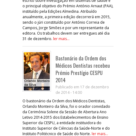
escrito sobre investigação em sistemas de saúde é
o principal objetivo do Prémio António Arnaut (PAA),
instituído pela Edições Almedina. Atribuído
anualmente, a primeira edição decorrerá em 2015,
sendo o júri constituído por António Correia de
Campos, Jorge Simões e por um representante da
editora. Os trabalhos devem ser entregues até dia
31 de dezembro.
ler mais...
Bastonário da Ordem dos
Médicos Dentistas recebeu
Prémio Prestígio CESPU
2014
Publicado em 17 de dezembro
de 2014 - 14:00
O bastonário da Ordem dos Médicos Dentistas,
Orlando Monteiro da Silva, foi o orador convidado
da Cerimónia Solene da Sessão de Abertura Ano
Letivo 2014-2015 dos Estabelecimentos de Ensino
Superior da CESPU, a entidade instituidora do
Instituto Superior de Ciências da Saúde-Norte e do
Instituto Politécnico de Saúde do Norte.
ler mais...