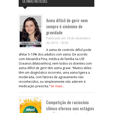
ÚLTIMAS NOTÍCIAS
Asma difícil de gerir nem
sempre é sinónimo de
gravidade
Publicado em 18 de dezembro
de 2014 - 18:00
A asma de controlo difícil pode
afetar 5-10% dos adultos com asma. De acordo
com Alexandra Pina, médica de família na USF
Oceanos (Matosinhos), nem todos os doentes com
asma difícil de gerir têm asma grave. “Muitos deles
têm um diagnóstico incorreto, uma asma ligeira a
moderada, com fatores de agravamento não
reconhecidos, ou simplesmente não aderem à
medicação prescrita.”
ler mais...
Competição de raciocínio
clínico oferece seis estágios