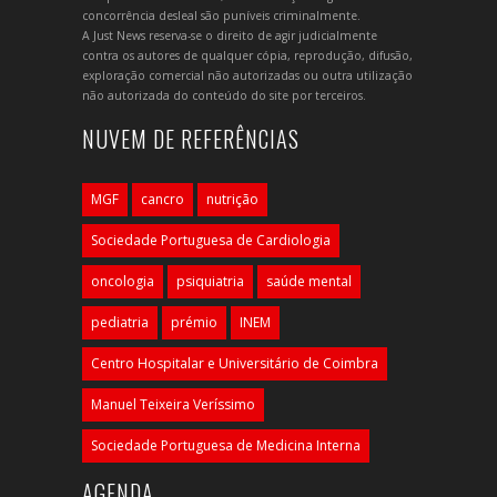
concorrência desleal são puníveis criminalmente.
A Just News reserva-se o direito de agir judicialmente
contra os autores de qualquer cópia, reprodução, difusão,
exploração comercial não autorizadas ou outra utilização
não autorizada do conteúdo do site por terceiros.
NUVEM DE REFERÊNCIAS
MGF
cancro
nutrição
Sociedade Portuguesa de Cardiologia
oncologia
psiquiatria
saúde mental
pediatria
prémio
INEM
Centro Hospitalar e Universitário de Coimbra
Manuel Teixeira Veríssimo
Sociedade Portuguesa de Medicina Interna
AGENDA