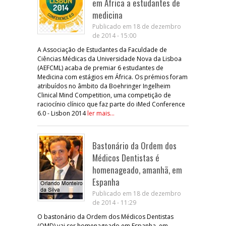
em África a estudantes de
medicina
Publicado em 18 de dezembro
de 2014 - 15:00
A Associação de Estudantes da Faculdade de
Ciências Médicas da Universidade Nova da Lisboa
(AEFCML) acaba de premiar 6 estudantes de
Medicina com estágios em África. Os prémios foram
atribuídos no âmbito da Boehringer Ingelheim
Clinical Mind Competition, uma competição de
raciocínio clínico que faz parte do iMed Conference
6.0 - Lisbon 2014
ler mais...
Bastonário da Ordem dos
Médicos Dentistas é
homenageado, amanhã, em
Espanha
Publicado em 18 de dezembro
de 2014 - 11:29
O bastonário da Ordem dos Médicos Dentistas
(OMD) vai ser homenageado em Espanha, em