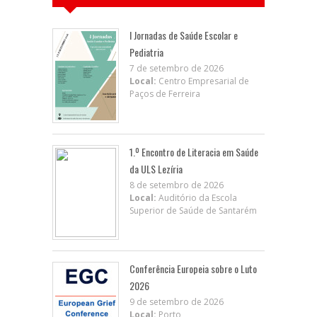
I Jornadas de Saúde Escolar e
Pediatria
7 de setembro de 2026
Local:
Centro Empresarial de
Paços de Ferreira
1.º Encontro de Literacia em Saúde
da ULS Lezíria
8 de setembro de 2026
Local:
Auditório da Escola
Superior de Saúde de Santarém
Conferência Europeia sobre o Luto
2026
9 de setembro de 2026
Local:
Porto