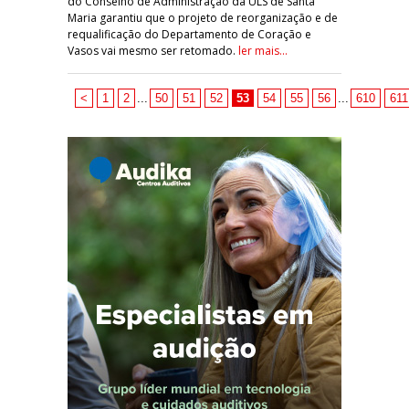
do Conselho de Administração da ULS de Santa
Maria garantiu que o projeto de reorganização e de
requalificação do Departamento de Coração e
Vasos vai mesmo ser retomado.
ler mais...
<
1
2
...
50
51
52
53
54
55
56
...
610
611