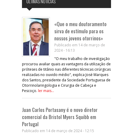
ÚLTIMAS NOTÍCIAS
«Que o meu doutoramento
sirva de estímulo para os
nossos jovens otorrinos»
Publicado em 14 de março de
2024 - 16:13
"O meu trabalho de investigação
procurou avaliar quais as vantagens da utilização de
próteses de titânio nas diferentes técnicas cirúrgicas
realizadas no ouvido médio", explica José Marques
dos Santos, presidente da Sociedade Portuguesa de
Otorrinolaringologia e Cirurgia de Cabeça e
Pescoço.
ler mais...
Juan Carlos Portasany é o novo diretor
comercial da Bristol Myers Squibb em
Portugal
Publicado em 14 de março de 2024 - 12:15