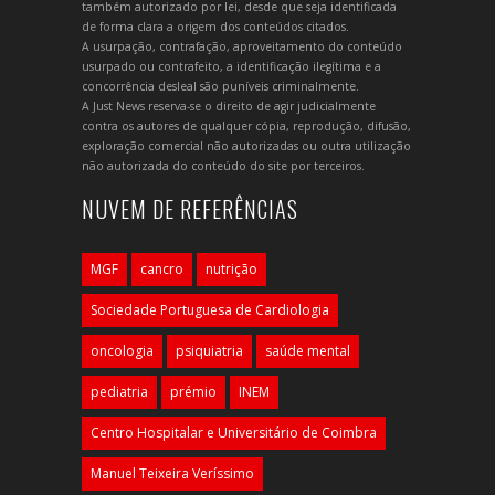
também autorizado por lei, desde que seja identificada
de forma clara a origem dos conteúdos citados.
A usurpação, contrafação, aproveitamento do conteúdo
usurpado ou contrafeito, a identificação ilegítima e a
concorrência desleal são puníveis criminalmente.
A Just News reserva-se o direito de agir judicialmente
contra os autores de qualquer cópia, reprodução, difusão,
exploração comercial não autorizadas ou outra utilização
não autorizada do conteúdo do site por terceiros.
NUVEM DE REFERÊNCIAS
MGF
cancro
nutrição
Sociedade Portuguesa de Cardiologia
oncologia
psiquiatria
saúde mental
pediatria
prémio
INEM
Centro Hospitalar e Universitário de Coimbra
Manuel Teixeira Veríssimo