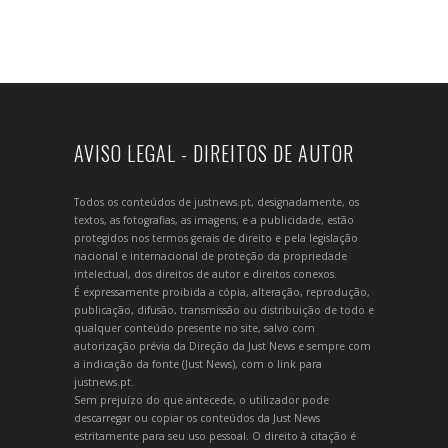
AVISO LEGAL - DIREITOS DE AUTOR
Todos os conteúdos de justnews.pt, designadamente, os
textos, as fotografias, as imagens, e a publicidade, estão
protegidos nos termos gerais de direito e pela legislação
nacional e internacional de proteção da propriedade
intelectual, dos direitos de autor e direitos conexos.
É expressamente proibida a cópia, alteração, reprodução,
publicação, difusão, transmissão ou distribuição de todo e
qualquer conteúdo presente no site, salvo com
autorização prévia da Direção da Just News e sempre com
a indicação da fonte (Just News), com o link para
justnews.pt.
Sem prejuízo do que antecede, o utilizador pode
descarregar ou copiar os conteúdos da Just News
estritamente para seu uso pessoal. O direito à citação é