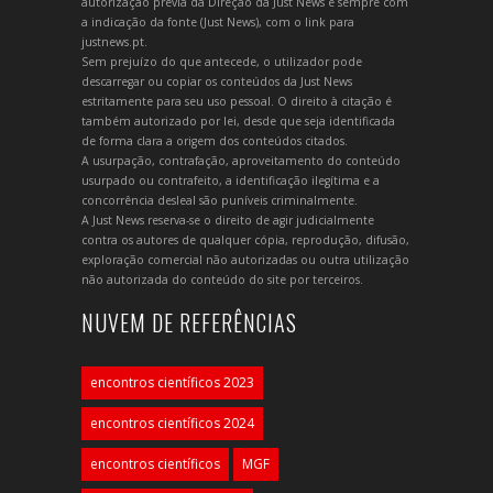
autorização prévia da Direção da Just News e sempre com
a indicação da fonte (Just News), com o link para
justnews.pt.
Sem prejuízo do que antecede, o utilizador pode
descarregar ou copiar os conteúdos da Just News
estritamente para seu uso pessoal. O direito à citação é
também autorizado por lei, desde que seja identificada
de forma clara a origem dos conteúdos citados.
A usurpação, contrafação, aproveitamento do conteúdo
usurpado ou contrafeito, a identificação ilegítima e a
concorrência desleal são puníveis criminalmente.
A Just News reserva-se o direito de agir judicialmente
contra os autores de qualquer cópia, reprodução, difusão,
exploração comercial não autorizadas ou outra utilização
não autorizada do conteúdo do site por terceiros.
NUVEM DE REFERÊNCIAS
encontros científicos 2023
encontros científicos 2024
encontros científicos
MGF