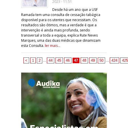
2023 - 11:51
Desde há um ano que a USF
Ramada tem uma consulta de cessação tabágica
disponível para os utentes que necessitam. Os
resultados são ótimos, mas a verdade é que a
intervenção é ainda mais profunda, sendo
transversal a toda a equipa, explica Rute Neves
Marques, uma das duas médicas que dinamizam
esta Consulta.
ler mais...
<
1
2
...
44
45
46
47
48
49
50
...
424
425