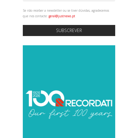
Se não receber a newsletter ou se tiver dúvidas, agradecemos
que nos contacte:
geral@justnews.pt
SUBSCREVER