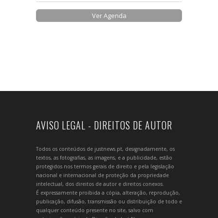
Ver Agenda
AVISO LEGAL - DIREITOS DE AUTOR
Todos os conteúdos de justnews.pt, designadamente, os
textos, as fotografias, as imagens, e a publicidade, estão
protegidos nos termos gerais de direito e pela legislação
nacional e internacional de proteção da propriedade
intelectual, dos direitos de autor e direitos conexos.
É expressamente proibida a cópia, alteração, reprodução,
publicação, difusão, transmissão ou distribuição de todo e
qualquer conteúdo presente no site, salvo com