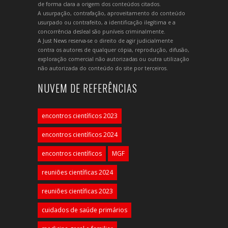
de forma clara a origem dos conteúdos citados.
A usurpação, contrafação, aproveitamento do conteúdo
usurpado ou contrafeito, a identificação ilegítima e a
concorrência desleal são puníveis criminalmente.
A Just News reserva-se o direito de agir judicialmente
contra os autores de qualquer cópia, reprodução, difusão,
exploração comercial não autorizadas ou outra utilização
não autorizada do conteúdo do site por terceiros.
NUVEM DE REFERÊNCIAS
encontros científicos 2023
encontros científicos 2024
encontros científicos
MGF
reuniões científicas 2024
reuniões científicas 2023
cuidados de saúde primários