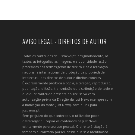
AVISO LEGAL - DIREITOS DE AUTOR
Todos os conteúdos de justnews.pt, designadamente, os
textos, as fotografias, as imagens, e a publicidade, estão
protegidos nos termos gerais de direito e pela legislação
nacional e internacional de proteção da propriedade
intelectual, dos direitos de autor e direitos conexos.
É expressamente proibida a cópia, alteração, reprodução,
publicação, difusão, transmissão ou distribuição de todo e
qualquer conteúdo presente no site, salvo com
autorização prévia da Direção da Just News e sempre com
a indicação da fonte (Just News), com o link para
justnews.pt.
Sem prejuízo do que antecede, o utilizador pode
descarregar ou copiar os conteúdos da Just News
estritamente para seu uso pessoal. O direito à citação é
também autorizado por lei, desde que seja identificada