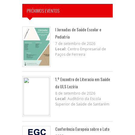
PRÓXIMOS EVENTOS
I Jornadas de Saúde Escolar e
Pediatria
7 de setembro de 2026
Local:
Centro Empresarial de
Paços de Ferreira
1.º Encontro de Literacia em Saúde
da ULS Lezíria
8 de setembro de 2026
Local:
Auditório da Escola
Superior de Saúde de Santarém
Conferência Europeia sobre o Luto