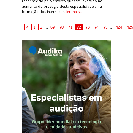
reconhecido pelo esforço que tem investido no
aumento do prestígio desta especialidade e na
formação dos internistas.
ler mais...
<
1
2
...
69
70
71
72
73
74
75
...
424
425