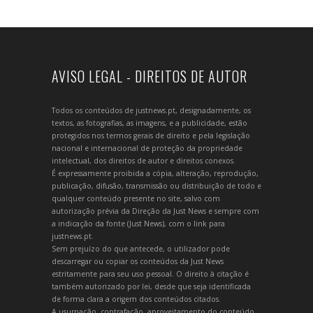
AVISO LEGAL - DIREITOS DE AUTOR
Todos os conteúdos de justnews.pt, designadamente, os
textos, as fotografias, as imagens, e a publicidade, estão
protegidos nos termos gerais de direito e pela legislação
nacional e internacional de proteção da propriedade
intelectual, dos direitos de autor e direitos conexos.
É expressamente proibida a cópia, alteração, reprodução,
publicação, difusão, transmissão ou distribuição de todo e
qualquer conteúdo presente no site, salvo com
autorização prévia da Direção da Just News e sempre com
a indicação da fonte (Just News), com o link para
justnews.pt.
Sem prejuízo do que antecede, o utilizador pode
descarregar ou copiar os conteúdos da Just News
estritamente para seu uso pessoal. O direito à citação é
também autorizado por lei, desde que seja identificada
de forma clara a origem dos conteúdos citados.
A usurpação, contrafação, aproveitamento do conteúdo