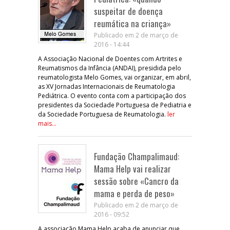
suspeitar de doença
reumática na criança»
Publicado em 2 de março de
2016 - 14:44
A Associação Nacional de Doentes com Artrites e
Reumatismos da Infância (ANDAI), presidida pelo
reumatologista Melo Gomes, vai organizar, em abril,
as XV Jornadas Internacionais de Reumatologia
Pediátrica. O evento conta com a participação dos
presidentes da Sociedade Portuguesa de Pediatria e
da Sociedade Portuguesa de Reumatologia.
ler
mais...
Fundação Champalimaud:
Mama Help vai realizar
sessão sobre «Cancro da
mama e perda de peso»
Publicado em 2 de março de
2016 - 09:52
A associação Mama Help acaba de anunciar que