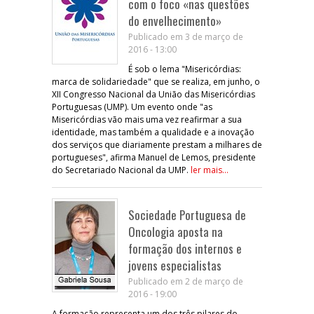
com o foco «nas questões
do envelhecimento»
Publicado em 3 de março de
2016 - 13:00
É sob o lema "Misericórdias:
marca de solidariedade" que se realiza, em junho, o
XII Congresso Nacional da União das Misericórdias
Portuguesas (UMP). Um evento onde "as
Misericórdias vão mais uma vez reafirmar a sua
identidade, mas também a qualidade e a inovação
dos serviços que diariamente prestam a milhares de
portugueses", afirma Manuel de Lemos, presidente
do Secretariado Nacional da UMP.
ler mais...
Sociedade Portuguesa de
Oncologia aposta na
formação dos internos e
jovens especialistas
Publicado em 2 de março de
2016 - 19:00
A formação representa um dos três pilares do