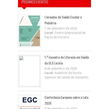
PRÓXIMOS EVENTOS
I Jornadas de Saúde Escolar e
Pediatria
7 de setembro de 2026
Local:
Centro Empresarial de
Paços de Ferreira
1.º Encontro de Literacia em Saúde
da ULS Lezíria
8 de setembro de 2026
Local:
Auditório da Escola
Superior de Saúde de Santarém
Conferência Europeia sobre o Luto
2026
9 de setembro de 2026