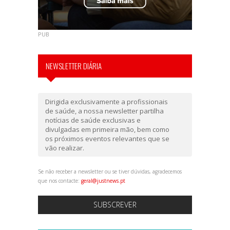
PUB
NEWSLETTER DIÁRIA
Dirigida exclusivamente a profissionais
de saúde, a nossa newsletter partilha
notícias de saúde exclusivas e
divulgadas em primeira mão, bem como
os próximos eventos relevantes que se
vão realizar.
Se não receber a newsletter ou se tiver dúvidas, agradecemos
que nos contacte:
geral@justnews.pt
SUBSCREVER