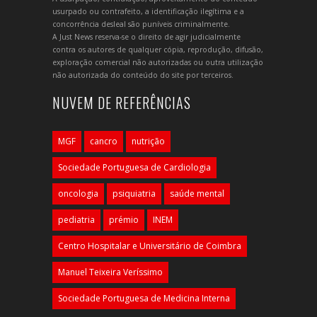
usurpado ou contrafeito, a identificação ilegítima e a
concorrência desleal são puníveis criminalmente.
A Just News reserva-se o direito de agir judicialmente
contra os autores de qualquer cópia, reprodução, difusão,
exploração comercial não autorizadas ou outra utilização
não autorizada do conteúdo do site por terceiros.
NUVEM DE REFERÊNCIAS
MGF
cancro
nutrição
Sociedade Portuguesa de Cardiologia
oncologia
psiquiatria
saúde mental
pediatria
prémio
INEM
Centro Hospitalar e Universitário de Coimbra
Manuel Teixeira Veríssimo
Sociedade Portuguesa de Medicina Interna