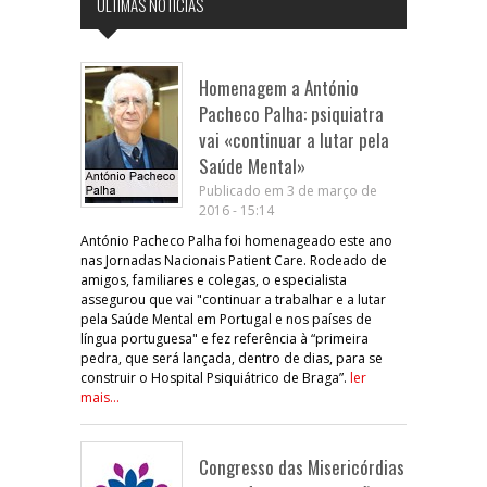
ÚLTIMAS NOTÍCIAS
Homenagem a António
Pacheco Palha: psiquiatra
vai «continuar a lutar pela
Saúde Mental»
Publicado em 3 de março de
2016 - 15:14
António Pacheco Palha foi homenageado este ano
nas Jornadas Nacionais Patient Care. Rodeado de
amigos, familiares e colegas, o especialista
assegurou que vai "continuar a trabalhar e a lutar
pela Saúde Mental em Portugal e nos países de
língua portuguesa" e fez referência à “primeira
pedra, que será lançada, dentro de dias, para se
construir o Hospital Psiquiátrico de Braga”.
ler
mais...
Congresso das Misericórdias