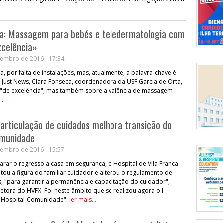
ta: Massagem para bebés e teledermatologia com
xcelência»
embro de 2016 - 17:34
a, por falta de instalações, mas, atualmente, a palavra-chave é
à Just News, Clara Fonseca, coordenadora da USF Garcia de Orta,
a "de excelência", mas também sobre a valência de massagem
...
: articulação de cuidados melhora transição do
omunidade
embro de 2016 - 15:57
rar o regresso a casa em segurança, o Hospital de Vila Franca
tou a figura do familiar cuidador e alterou o regulamento de
, "para garantir a permanência e capacitação do cuidador",
retora do HVFX. Foi neste âmbito que se realizou agora o I
a Hospital-Comunidade".
ler mais...