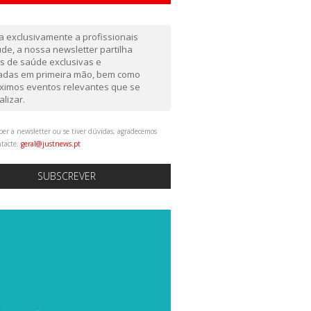
da exclusivamente a profissionais
de, a nossa newsletter partilha
as de saúde exclusivas e
gadas em primeira mão, bem como
ximos eventos relevantes que se
alizar.
ber a newsletter ou se tiver dúvidas, agradecemos
ntacte:
geral@justnews.pt
SUBSCREVER