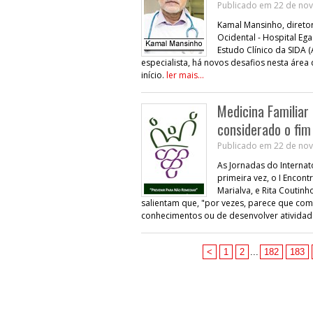
Publicado em 22 de nov
Kamal Mansinho, diretor
Ocidental - Hospital E
Estudo Clínico da SIDA 
especialista, há novos desafios nesta áre
início.
ler mais...
Medicina Familiar
considerado o fim
Publicado em 22 de nov
As Jornadas do Internat
primeira vez, o I Encont
Marialva, e Rita Couti
salientam que, "por vezes, parece que com
conhecimentos ou de desenvolver atividade 
<
1
2
...
182
183