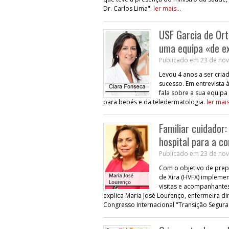
Dr. Carlos Lima".
ler mais...
USF Garcia de Or
uma equipa «de e
Publicado em 23 de nov
Levou 4 anos a ser criad
sucesso. Em entrevista 
fala sobre a sua equip
para bebés e da teledermatologia.
ler mais
Familiar cuidador
hospital para a c
Publicado em 23 de nov
Com o objetivo de prepa
de Xira (HVFX) implemen
visitas e acompanhantes
explica Maria José Lourenço, enfermeira di
Congresso Internacional "Transição Segur