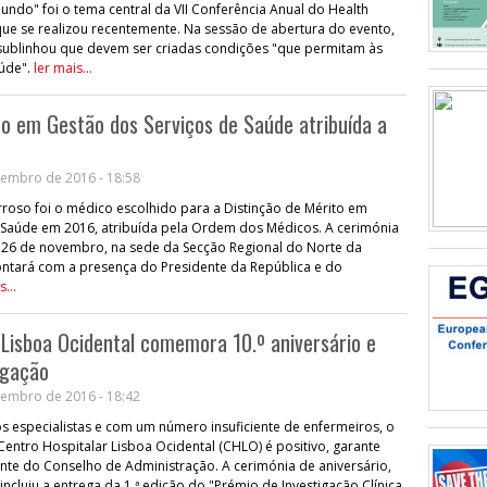
ndo" foi o tema central da VII Conferência Anual do Health
 que se realizou recentemente. Na sessão de abertura do evento,
, sublinhou que devem ser criadas condições "que permitam às
aúde".
ler mais...
to em Gestão dos Serviços de Saúde atribuída a
embro de 2016 - 18:58
roso foi o médico escolhido para a Distinção de Mérito em
 Saúde em 2016, atribuída pela Ordem dos Médicos. A cerimónia
 26 de novembro, na sede da Secção Regional do Norte da
ntará com a presença do Presidente da República e do
s...
 Lisboa Ocidental comemora 10.º aniversário e
igação
embro de 2016 - 18:42
especialistas e com um número insuficiente de enfermeiros, o
entro Hospitalar Lisboa Ocidental (CHLO) é positivo, garante
ente do Conselho de Administração. A cerimónia de aniversário,
ncluiu a entrega da 1.ª edição do "Prémio de Investigação Clínica