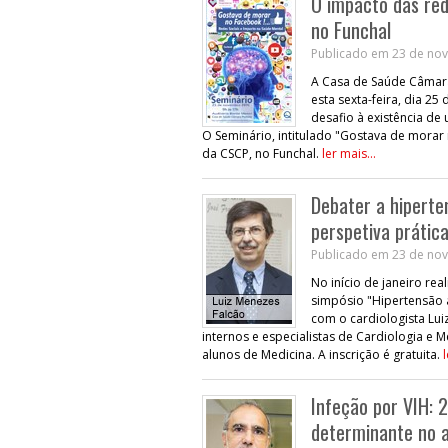
O impacto das red
no Funchal
Publicado em 23 de nov
A Casa de Saúde Câmara
esta sexta-feira, dia 2
desafio à existência de 
O Seminário, intitulado "Gostava de morar 
da CSCP, no Funchal.
ler mais...
Debater a hiperte
perspetiva prátic
Publicado em 23 de nov
No início de janeiro re
simpósio "Hipertensão ar
com o cardiologista Lui
internos e especialistas de Cardiologia e M
alunos de Medicina. A inscrição é gratuita.
l
Infeção por VIH: 
determinante no 