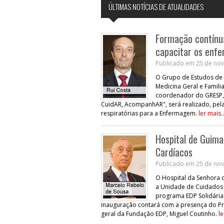
ÚLTIMAS NOTÍCIAS DE ATUALIDADES
Formação contínua
capacitar os enfe
Publicado em 25 de nov
O Grupo de Estudos de 
Medicina Geral e Familia
coordenador do GRESP, 
CuidAR, AcompanhAR", será realizado, pela
respiratórias para a Enfermagem.
ler mais..
Hospital de Guima
Cardíacos
Publicado em 25 de nov
O Hospital da Senhora 
a Unidade de Cuidados 
programa EDP Solidária
inauguração contará com a presença do Pre
geral da Fundação EDP, Miguel Coutinho.
le