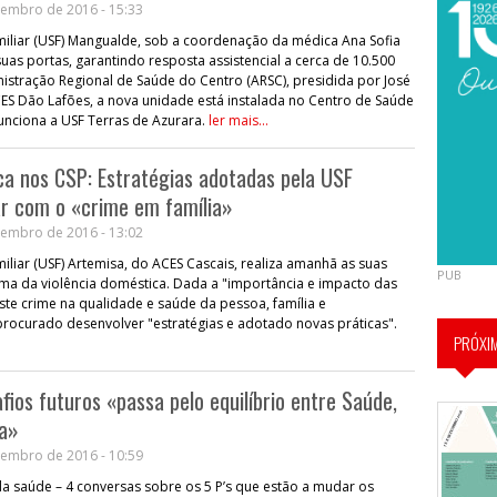
embro de 2016 - 15:33
iliar (USF) Mangualde, sob a coordenação da médica Ana Sofia
suas portas, garantindo resposta assistencial a cerca de 10.500
nistração Regional de Saúde do Centro (ARSC), presidida por José
ES Dão Lafões, a nova unidade está instalada no Centro de Saúde
unciona a USF Terras de Azurara.
ler mais...
ca nos CSP: Estratégias adotadas pela USF
ar com o «crime em família»
embro de 2016 - 13:02
liar (USF) Artemisa, do ACES Cascais, realiza amanhã as suas
PUB
ema da violência doméstica. Dada a "importância e impacto das
te crime na qualidade e saúde da pessoa, família e
rocurado desenvolver "estratégias e adotado novas práticas".
PRÓXI
fios futuros «passa pelo equilíbrio entre Saúde,
ia»
embro de 2016 - 10:59
da saúde – 4 conversas sobre os 5 P’s que estão a mudar os