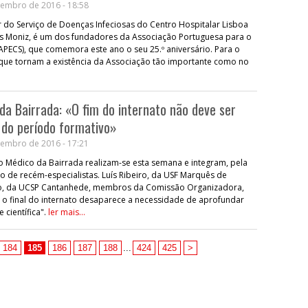
embro de 2016 - 18:58
 do Serviço de Doenças Infeciosas do Centro Hospitalar Lisboa
gas Moniz, é um dos fundadores da Associação Portuguesa para o
(APECS), que comemora este ano o seu 25.º aniversário. Para o
a que tornam a existência da Associação tão importante como no
 da Bairrada: «O fim do internato não deve ser
 do período formativo»
embro de 2016 - 17:21
o Médico da Bairrada realizam-se esta semana e integram, pela
ro de recém-especialistas. Luís Ribeiro, da USF Marquês de
nho, da UCSP Cantanhede, membros da Comissão Organizadora,
 o final do internato desaparece a necessidade de aprofundar
científica".
ler mais...
184
185
186
187
188
...
424
425
>