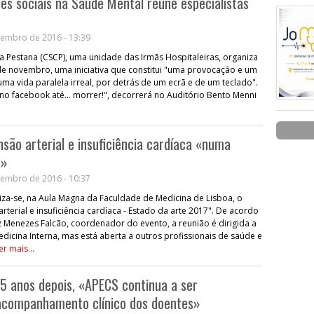
es sociais na Saúde Mental reúne especialistas
embro de 2016 - 13:39
 Pestana (CSCP), uma unidade das Irmãs Hospitaleiras, organiza
5 de novembro, uma iniciativa que constitui "uma provocação e um
uma vida paralela irreal, por detrás de um ecrã e de um teclado".
no facebook até... morrer!", decorrerá no Auditório Bento Menni
nsão arterial e insuficiência cardíaca «numa
a»
embro de 2016 - 10:37
aliza-se, na Aula Magna da Faculdade de Medicina de Lisboa, o
terial e insuficiência cardíaca - Estado da arte 2017". De acordo
z Menezes Falcão, coordenador do evento, a reunião é dirigida a
edicina Interna, mas está aberta a outros profissionais de saúde e
er mais...
25 anos depois, «APECS continua a ser
acompanhamento clínico dos doentes»