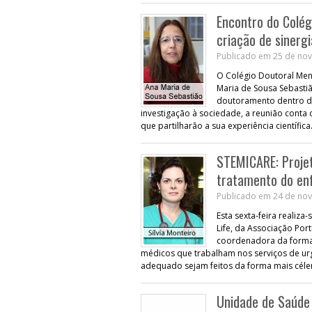
Encontro do Colég
criação de sinerg
Publicado em 25 de nov
O Colégio Doutoral Men
Maria de Sousa Sebastiã
doutoramento dentro de
investigação à sociedade, a reunião conta 
que partilharão a sua experiência científica
STEMICARE: Projet
tratamento do en
Publicado em 24 de nov
Esta sexta-feira realiza
Life, da Associação Por
coordenadora da formaç
médicos que trabalham nos serviços de urg
adequado sejam feitos da forma mais céler
Unidade de Saúde 