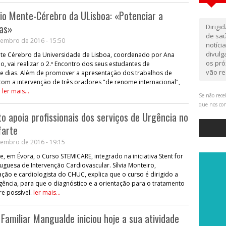
io Mente-Cérebro da ULisboa: «Potenciar a
ias»
Dirigi
de saú
embro de 2016 - 15:50
notíci
divul
te Cérebro da Universidade de Lisboa, coordenado por Ana
os pró
o, vai realizar o 2.º Encontro dos seus estudantes de
vão re
 dias. Além de promover a apresentação dos trabalhos de
com a intervenção de três oradores "de renome internacional",
.
ler mais...
Se não rece
que nos co
o apoia profissionais dos serviços de Urgência no
farte
embro de 2016 - 19:15
-se, em Évora, o Curso STEMICARE, integrado na iniciativa Stent for
tuguesa de Intervenção Cardiovascular. Sílvia Monteiro,
ão e cardiologista do CHUC, explica que o curso é dirigido a
ência, para que o diagnóstico e a orientação para o tratamento
e possível.
ler mais...
Familiar Mangualde iniciou hoje a sua atividade