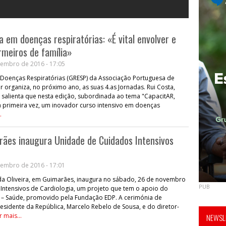
 em doenças respiratórias: «É vital envolver e
rmeiros de família»
embro de 2016 - 17:05
Doenças Respiratórias (GRESP) da Associação Portuguesa de
r organiza, no próximo ano, as suas 4.as Jornadas. Rui Costa,
salienta que nesta edição, subordinada ao tema "CapacitAR,
 primeira vez, um inovador curso intensivo em doenças
.
rães inaugura Unidade de Cuidados Intensivos
embro de 2016 - 17:01
da Oliveira, em Guimarães, inaugura no sábado, 26 de novembro
PUB
Intensivos de Cardiologia, um projeto que tem o apoio do
 – Saúde, promovido pela Fundação EDP. A cerimónia de
sidente da República, Marcelo Rebelo de Sousa, e do diretor-
r mais...
NEWSLE