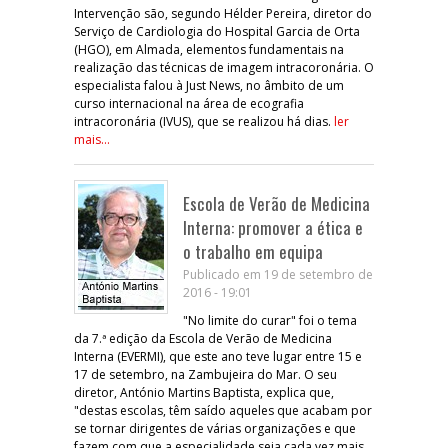
Intervenção são, segundo Hélder Pereira, diretor do
Serviço de Cardiologia do Hospital Garcia de Orta
(HGO), em Almada, elementos fundamentais na
realização das técnicas de imagem intracoronária. O
especialista falou à Just News, no âmbito de um
curso internacional na área de ecografia
intracoronária (IVUS), que se realizou há dias.
ler
mais...
Escola de Verão de Medicina
Interna: promover a ética e
o trabalho em equipa
Publicado em 19 de setembro de
2016 - 19:01
"No limite do curar" foi o tema
da 7.ª edição da Escola de Verão de Medicina
Interna (EVERMI), que este ano teve lugar entre 15 e
17 de setembro, na Zambujeira do Mar. O seu
diretor, António Martins Baptista, explica que,
"destas escolas, têm saído aqueles que acabam por
se tornar dirigentes de várias organizações e que
fazem com que a especialidade seja cada vez mais