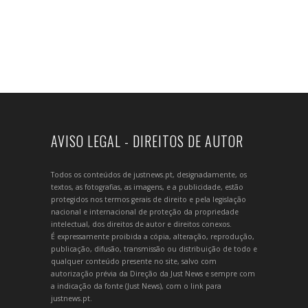
AVISO LEGAL - DIREITOS DE AUTOR
Todos os conteúdos de justnews.pt, designadamente, os
textos, as fotografias, as imagens, e a publicidade, estão
protegidos nos termos gerais de direito e pela legislação
nacional e internacional de proteção da propriedade
intelectual, dos direitos de autor e direitos conexos.
É expressamente proibida a cópia, alteração, reprodução,
publicação, difusão, transmissão ou distribuição de todo e
qualquer conteúdo presente no site, salvo com
autorização prévia da Direção da Just News e sempre com
a indicação da fonte (Just News), com o link para
justnews.pt.