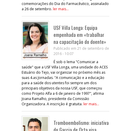
comemorações do Dia do Farmacêutico, assinalado
a 26 de setembro.
ler mais...
USF Villa Longa: Equipa
empenhada em «trabalhar
na capacitação do doente»
Publicado em 21 de setembro de
2016 - 10:07
É sob o lema "Comunicar a
saúde" que a USF Villa Longa, uma unidade do ACES
Estuário do Tejo, vai organizar no próximo mês as
suas 4.as Jornadas. "A comunicação e a educação
para a saúde dos utentes foi sempre um dos
principais objetivos da nossa USF, que começou
como Projeto Alfa a 6 de janeiro de 1997", afirma
Joana Ramalho, presidente da Comissão
Organizadora. A inscrição é gratuita.
ler mais...
Tromboembolismo: iniciativa
do Garcia de Orta visa