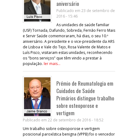
aniversário
Publicado em 23 de setembro de
2016 - 15:46
As unidades de saúde familiar
(USF) Tornada, Dafundo, Sobreda, Fernão Ferro Mais
e Servir Saúde comemoraram, há dias, o seu 10.º
aniversário. A presidente e o vice-presidente da ARS
de Lisboa e Vale do Tejo, Rosa Valente de Matos e
Luís Pisco, visitaram estas unidades, reconhecendo
os "bons serviços" que têm vindo a prestar à
população.
ler mais...
Prémio de Reumatologia em
Cuidados de Saúde
Primários distingue trabalho
sobre osteoporose e
vertigem
Publicado em 22 de setembro de 2016 - 18:52
Um trabalho sobre osteoporose e vertigem
posicional paroxística benigna (VPPB) foi o vencedor