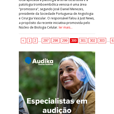
patologia tromboembólica venosa é uma área
"promissora", segundo José Daniel Menezes,
presidente da Sociedade Portuguesa de Angiologia
e Cirurgia Vascular. O responsável falou à Just News,
a propósito da recente iniciativa promovida pelo
Núcleo de Biologia Celular.
ler mais...
<
1
2
...
297
298
299
300
301
302
303
...
6