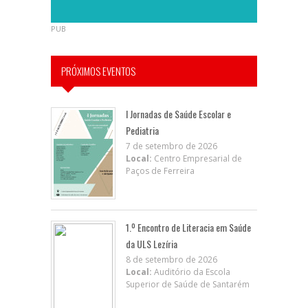
PUB
PRÓXIMOS EVENTOS
I Jornadas de Saúde Escolar e
Pediatria
7 de setembro de 2026
Local:
Centro Empresarial de
Paços de Ferreira
1.º Encontro de Literacia em Saúde
da ULS Lezíria
8 de setembro de 2026
Local:
Auditório da Escola
Superior de Saúde de Santarém