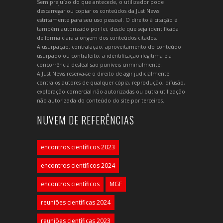
Sem prejuízo do que antecede, o utilizador pode
descarregar ou copiar os conteúdos da Just News
estritamente para seu uso pessoal. O direito à citação é
também autorizado por lei, desde que seja identificada
de forma clara a origem dos conteúdos citados.
A usurpação, contrafação, aproveitamento do conteúdo
usurpado ou contrafeito, a identificação ilegítima e a
concorrência desleal são puníveis criminalmente.
A Just News reserva-se o direito de agir judicialmente
contra os autores de qualquer cópia, reprodução, difusão,
exploração comercial não autorizadas ou outra utilização
não autorizada do conteúdo do site por terceiros.
NUVEM DE REFERÊNCIAS
encontros científicos 2023
encontros científicos 2024
encontros científicos
MGF
reuniões científicas 2024
reuniões científicas 2023