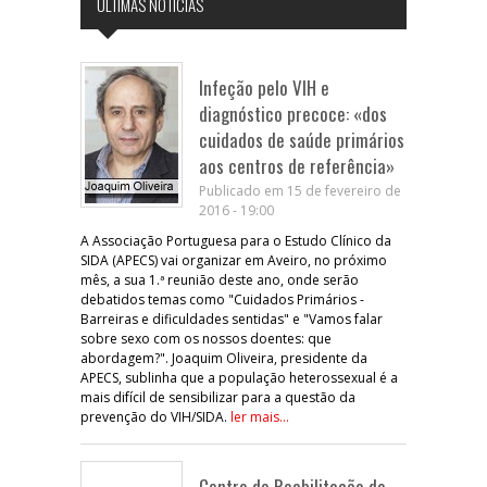
ÚLTIMAS NOTÍCIAS
Infeção pelo VIH e
diagnóstico precoce: «dos
cuidados de saúde primários
aos centros de referência»
Publicado em 15 de fevereiro de
2016 - 19:00
A Associação Portuguesa para o Estudo Clínico da
SIDA (APECS) vai organizar em Aveiro, no próximo
mês, a sua 1.ª reunião deste ano, onde serão
debatidos temas como "Cuidados Primários -
Barreiras e dificuldades sentidas" e "Vamos falar
sobre sexo com os nossos doentes: que
abordagem?". Joaquim Oliveira, presidente da
APECS, sublinha que a população heterossexual é a
mais difícil de sensibilizar para a questão da
prevenção do VIH/SIDA.
ler mais...
Centro de Reabilitação do