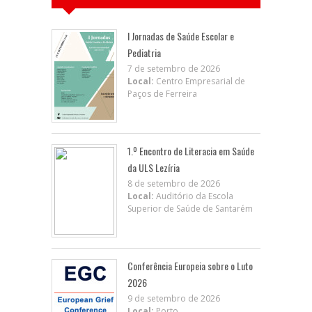
I Jornadas de Saúde Escolar e
Pediatria
7 de setembro de 2026
Local:
Centro Empresarial de
Paços de Ferreira
1.º Encontro de Literacia em Saúde
da ULS Lezíria
8 de setembro de 2026
Local:
Auditório da Escola
Superior de Saúde de Santarém
Conferência Europeia sobre o Luto
2026
9 de setembro de 2026
Local:
Porto