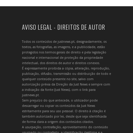
AVISO LEGAL - DIREITOS DE AUTOR
Todos os conteúdos de justnews.pt, designadamente, os
textos, as fotografias, as imagens, e a publicidade, estão
protegidos nos termos gerais de direito e pela legislação
nacional e internacional de proteção da propriedade
intelectual, dos direitos de autor e direitos conexos.
É expressamente proibida a cópia, alteração, reprodução,
publicação, difusão, transmissão ou distribuição de todo e
qualquer conteúdo presente no site, salvo com
autorização prévia da Direção da Just News e sempre com
a indicação da fonte (Just News), com o link para
justnews.pt.
Sem prejuízo do que antecede, o utilizador pode
descarregar ou copiar os conteúdos da Just News
estritamente para seu uso pessoal. O direito à citação é
também autorizado por lei, desde que seja identificada
de forma clara a origem dos conteúdos citados.
A usurpação, contrafação, aproveitamento do conteúdo
usurpado ou contrafeito, a identificação ilegítima e a