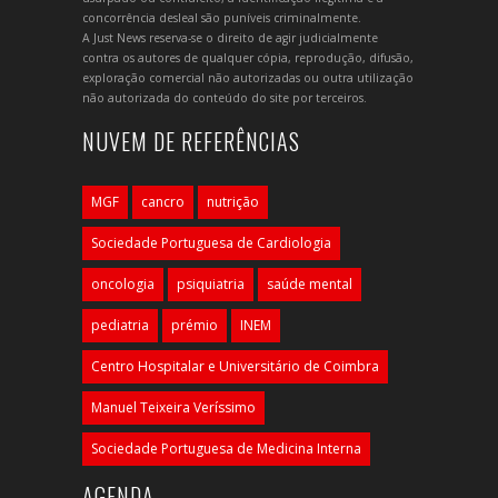
concorrência desleal são puníveis criminalmente.
A Just News reserva-se o direito de agir judicialmente
contra os autores de qualquer cópia, reprodução, difusão,
exploração comercial não autorizadas ou outra utilização
não autorizada do conteúdo do site por terceiros.
NUVEM DE REFERÊNCIAS
MGF
cancro
nutrição
Sociedade Portuguesa de Cardiologia
oncologia
psiquiatria
saúde mental
pediatria
prémio
INEM
Centro Hospitalar e Universitário de Coimbra
Manuel Teixeira Veríssimo
Sociedade Portuguesa de Medicina Interna
AGENDA