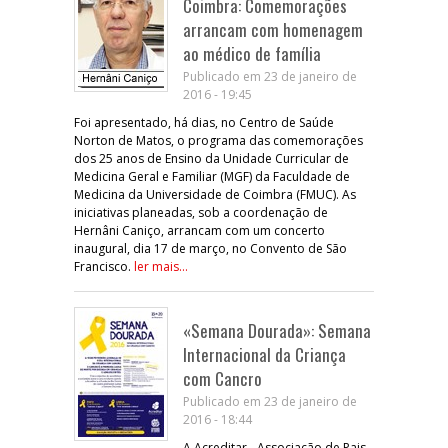
Coimbra: Comemorações
arrancam com homenagem
ao médico de família
Publicado em 23 de janeiro de
2016 - 19:45
Foi apresentado, há dias, no Centro de Saúde
Norton de Matos, o programa das comemorações
dos 25 anos de Ensino da Unidade Curricular de
Medicina Geral e Familiar (MGF) da Faculdade de
Medicina da Universidade de Coimbra (FMUC). As
iniciativas planeadas, sob a coordenação de
Hernâni Caniço, arrancam com um concerto
inaugural, dia 17 de março, no Convento de São
Francisco.
ler mais...
«Semana Dourada»: Semana
Internacional da Criança
com Cancro
Publicado em 23 de janeiro de
2016 - 18:44
A Acreditar - Associação de Pais