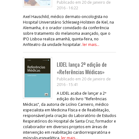
Publicado em 20 de janeiro de
2016 - 16:22
Axel Hauschild, médico dermato-oncologista no
Hospital Universitário Schleswig-Holstein de Kiel, na
Alemanha, é o orador convidado da conferência
sobre tratamento do melanoma avançado, que o
IPO Lisboa realiza amanhã, quinta-feira, no
Anfiteatro da unidade hospitalar.
ler mais...
LIDEL lança 2ª edição de
«Referências Médicas»
Publicado em 20 de janeiro de
2016 - 15:41
A LIDEL acaba de lançar a 2ª
edição do livro "Referências
Médicas", da autoria de Licínio Carneiro, médico
especialista em Medicina Física e de Reabilitação,
responsável pela criação do Laboratório de Estudos
Respiratórios do Hospital de Santa Cruz, formador e
colaborador em diversos projetos em áreas de
intervenção em reabilitação cardiorrespiratória e
músculo-esquelética.
ler mais...