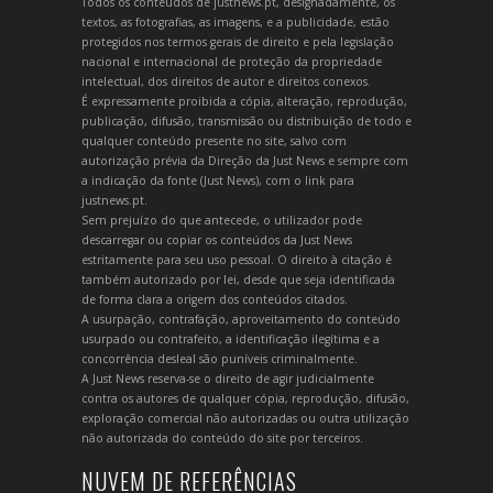
Todos os conteúdos de justnews.pt, designadamente, os
textos, as fotografias, as imagens, e a publicidade, estão
protegidos nos termos gerais de direito e pela legislação
nacional e internacional de proteção da propriedade
intelectual, dos direitos de autor e direitos conexos.
É expressamente proibida a cópia, alteração, reprodução,
publicação, difusão, transmissão ou distribuição de todo e
qualquer conteúdo presente no site, salvo com
autorização prévia da Direção da Just News e sempre com
a indicação da fonte (Just News), com o link para
justnews.pt.
Sem prejuízo do que antecede, o utilizador pode
descarregar ou copiar os conteúdos da Just News
estritamente para seu uso pessoal. O direito à citação é
também autorizado por lei, desde que seja identificada
de forma clara a origem dos conteúdos citados.
A usurpação, contrafação, aproveitamento do conteúdo
usurpado ou contrafeito, a identificação ilegítima e a
concorrência desleal são puníveis criminalmente.
A Just News reserva-se o direito de agir judicialmente
contra os autores de qualquer cópia, reprodução, difusão,
exploração comercial não autorizadas ou outra utilização
não autorizada do conteúdo do site por terceiros.
NUVEM DE REFERÊNCIAS