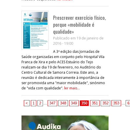
Prescrever exercício físico,
porque «mobilidade é
qualidade»
Publicado em 19 de janeiro de
2016 - 19:00
A 3ª edição das Jornadas de
Saúde organizadas em conjunto pelo Hospital Vila
Franca de Xira e pelo ACES Estuário do Tejo
realizam-se dia 19 de fevereiro, no Auditório do
Centro Cultural de Samora Correia. Este ano, a
reunião é dedicada inteiramente à importância de
ser promovida uma "maior mobilidade", sinónimo
de "vida com qualidade".
ler mais...
<
1
2
...
347
348
349
350
351
352
353
...
6