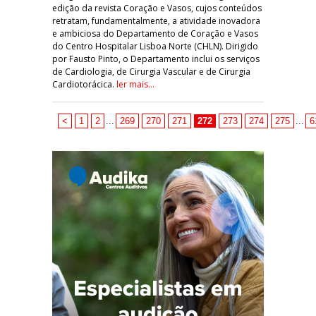
edição da revista Coração e Vasos, cujos conteúdos
retratam, fundamentalmente, a atividade inovadora
e ambiciosa do Departamento de Coração e Vasos
do Centro Hospitalar Lisboa Norte (CHLN). Dirigido
por Fausto Pinto, o Departamento inclui os serviços
de Cardiologia, de Cirurgia Vascular e de Cirurgia
Cardiotorácica.
ler mais...
<
1
2
...
269
270
271
272
273
274
275
...
6