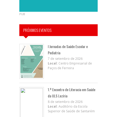
PUB
PRÓXIMOS EVENTOS
I Jornadas de Saúde Escolar e
Pediatria
7 de setembro de 2026
Local:
Centro Empresarial de
Paços de Ferreira
1.º Encontro de Literacia em Saúde
da ULS Lezíria
8 de setembro de 2026
Local:
Auditório da Escola
Superior de Saúde de Santarém