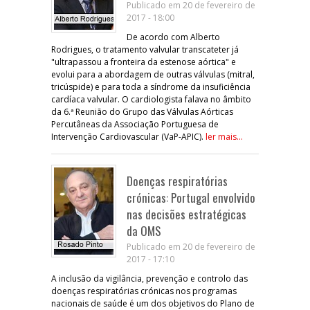
Publicado em 20 de fevereiro de
2017 - 18:00
De acordo com Alberto
Rodrigues, o tratamento valvular transcateter já
"ultrapassou a fronteira da estenose aórtica" e
evolui para a abordagem de outras válvulas (mitral,
tricúspide) e para toda a síndrome da insuficiência
cardíaca valvular. O cardiologista falava no âmbito
da 6.ª Reunião do Grupo das Válvulas Aórticas
Percutâneas da Associação Portuguesa de
Intervenção Cardiovascular (VaP-APIC).
ler mais...
Doenças respiratórias
crónicas: Portugal envolvido
nas decisões estratégicas
da OMS
Publicado em 20 de fevereiro de
2017 - 17:10
A inclusão da vigilância, prevenção e controlo das
doenças respiratórias crónicas nos programas
nacionais de saúde é um dos objetivos do Plano de