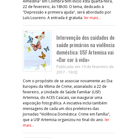
Almedina" em Coimbra tem início esta quarta-feira,
22 de fevereiro, às 18h30. O tema, dedicado à
"Depressão e primeira ajuda", será abordado por
Luís Loureiro. A entrada é gratuita.
ler mais...
Intervenção dos cuidados de
saúde primários na violência
doméstica: USF Artemisa vai
«Dar cor à vida»
Publicado em 19 de fevereiro de
2017 - 19:02
Com o propósito de se associar novamente ao Dia
Europeu da Vítima de Crime, assinalado a 22 de
fevereiro, a Unidade de Saúde Familiar (USF)
Artemisa, do ACES Cascais, vai inaugurar uma
exposição fotográfica. A iniciativa inclui também
mensagens de cada um dos preletores das
Jornadas "Violência Doméstica: Crime em família",
que a USF Artemisa organizou no final do ano.
ler
mais...