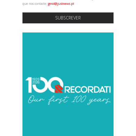
que nos contacte:
geral@justnews.pt
SUBSCREVER