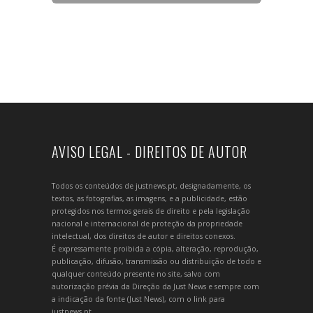
AVISO LEGAL - DIREITOS DE AUTOR
Todos os conteúdos de justnews.pt, designadamente, os
textos, as fotografias, as imagens, e a publicidade, estão
protegidos nos termos gerais de direito e pela legislação
nacional e internacional de proteção da propriedade
intelectual, dos direitos de autor e direitos conexos.
É expressamente proibida a cópia, alteração, reprodução,
publicação, difusão, transmissão ou distribuição de todo e
qualquer conteúdo presente no site, salvo com
autorização prévia da Direção da Just News e sempre com
a indicação da fonte (Just News), com o link para
justnews.pt.