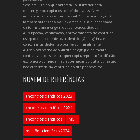
Sem prejuízo do que antecede, o utilizador pode
descarregar ou copiar os conteúdos da Just News
estritamente para seu uso pessoal. O direito à citação é
também autorizado por lei, desde que seja identificada
de forma clara a origem dos conteúdos citados.
A usurpação, contrafação, aproveitamento do conteúdo
usurpado ou contrafeito, a identificação ilegítima e a
concorrência desleal são puníveis criminalmente.
A Just News reserva-se o direito de agir judicialmente
contra os autores de qualquer cópia, reprodução, difusão,
exploração comercial não autorizadas ou outra utilização
não autorizada do conteúdo do site por terceiros.
NUVEM DE REFERÊNCIAS
encontros científicos 2023
encontros científicos 2024
encontros científicos
MGF
reuniões científicas 2024