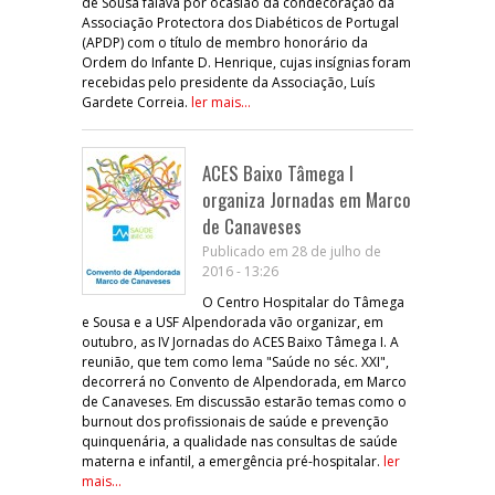
de Sousa falava por ocasião da condecoração da
Associação Protectora dos Diabéticos de Portugal
(APDP) com o título de membro honorário da
Ordem do Infante D. Henrique, cujas insígnias foram
recebidas pelo presidente da Associação, Luís
Gardete Correia.
ler mais...
ACES Baixo Tâmega I
organiza Jornadas em Marco
de Canaveses
Publicado em 28 de julho de
2016 - 13:26
O Centro Hospitalar do Tâmega
e Sousa e a USF Alpendorada vão organizar, em
outubro, as IV Jornadas do ACES Baixo Tâmega I. A
reunião, que tem como lema "Saúde no séc. XXI",
decorrerá no Convento de Alpendorada, em Marco
de Canaveses. Em discussão estarão temas como o
burnout dos profissionais de saúde e prevenção
quinquenária, a qualidade nas consultas de saúde
materna e infantil, a emergência pré-hospitalar.
ler
mais...