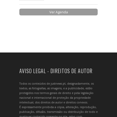
Ver Agenda
AVISO LEGAL - DIREITOS DE AUTOR
Todos os conteúdos de justnews.pt, designadamente, os
textos, as fotografias, as imagens, e a publicidade, estão
protegidos nos termos gerais de direito e pela legislação
nacional e internacional de proteção da propriedade
intelectual, dos direitos de autor e direitos conexos.
É expressamente proibida a cópia, alteração, reprodução,
publicação, difusão, transmissão ou distribuição de todo e
qualquer conteúdo presente no site, salvo com