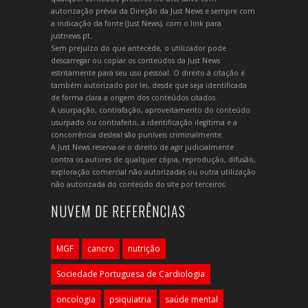
autorização prévia da Direção da Just News e sempre com
a indicação da fonte (Just News), com o link para
justnews.pt.
Sem prejuízo do que antecede, o utilizador pode
descarregar ou copiar os conteúdos da Just News
estritamente para seu uso pessoal. O direito à citação é
também autorizado por lei, desde que seja identificada
de forma clara a origem dos conteúdos citados.
A usurpação, contrafação, aproveitamento do conteúdo
usurpado ou contrafeito, a identificação ilegítima e a
concorrência desleal são puníveis criminalmente.
A Just News reserva-se o direito de agir judicialmente
contra os autores de qualquer cópia, reprodução, difusão,
exploração comercial não autorizadas ou outra utilização
não autorizada do conteúdo do site por terceiros.
NUVEM DE REFERÊNCIAS
MGF
cancro
nutrição
Sociedade Portuguesa de Cardiologia
oncologia
psiquiatria
saúde mental