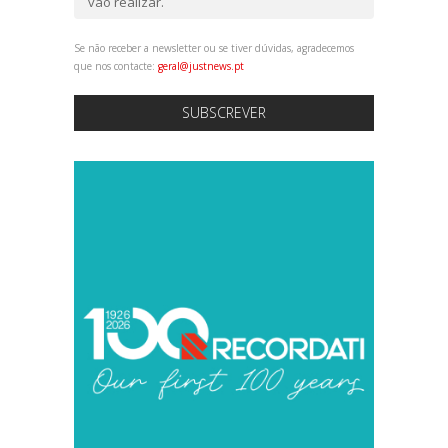
vão realizar.
Se não receber a newsletter ou se tiver dúvidas, agradecemos
que nos contacte:
geral@justnews.pt
SUBSCREVER