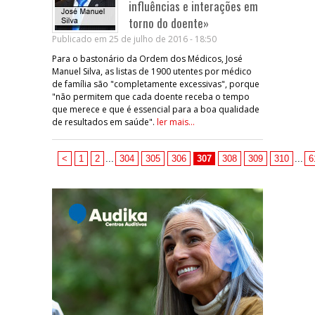
influências e interações em
torno do doente»
Publicado em 25 de julho de 2016 - 18:50
Para o bastonário da Ordem dos Médicos, José
Manuel Silva, as listas de 1900 utentes por médico
de família são "completamente excessivas", porque
"não permitem que cada doente receba o tempo
que merece e que é essencial para a boa qualidade
de resultados em saúde".
ler mais...
<
1
2
...
304
305
306
307
308
309
310
...
6