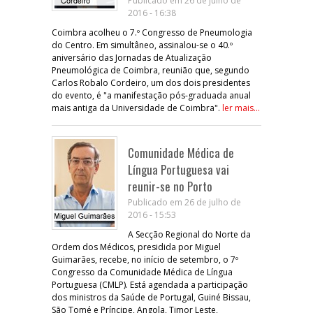
Publicado em 26 de julho de
2016 - 16:38
Coimbra acolheu o 7.º Congresso de Pneumologia
do Centro. Em simultâneo, assinalou-se o 40.º
aniversário das Jornadas de Atualização
Pneumológica de Coimbra, reunião que, segundo
Carlos Robalo Cordeiro, um dos dois presidentes
do evento, é "a manifestação pós-graduada anual
mais antiga da Universidade de Coimbra".
ler mais...
Comunidade Médica de
Língua Portuguesa vai
reunir-se no Porto
Publicado em 26 de julho de
2016 - 15:53
A Secção Regional do Norte da
Ordem dos Médicos, presidida por Miguel
Guimarães, recebe, no início de setembro, o 7º
Congresso da Comunidade Médica de Língua
Portuguesa (CMLP). Está agendada a participação
dos ministros da Saúde de Portugal, Guiné Bissau,
São Tomé e Príncipe, Angola, Timor Leste,