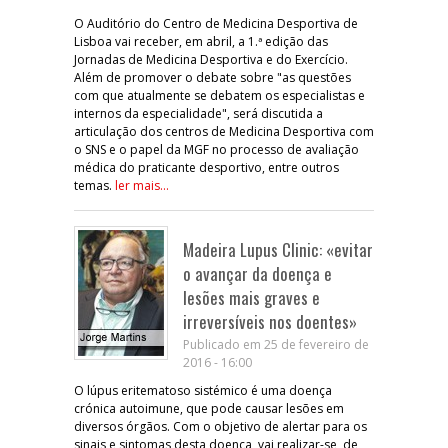
O Auditório do Centro de Medicina Desportiva de
Lisboa vai receber, em abril, a 1.ª edição das
Jornadas de Medicina Desportiva e do Exercício.
Além de promover o debate sobre "as questões
com que atualmente se debatem os especialistas e
internos da especialidade", será discutida a
articulação dos centros de Medicina Desportiva com
o SNS e o papel da MGF no processo de avaliação
médica do praticante desportivo, entre outros
temas.
ler mais...
Madeira Lupus Clinic: «evitar
o avançar da doença e
lesões mais graves e
irreversíveis nos doentes»
Publicado em 25 de fevereiro de
2016 - 16:00
O lúpus eritematoso sistémico é uma doença
crónica autoimune, que pode causar lesões em
diversos órgãos. Com o objetivo de alertar para os
sinais e sintomas desta doença, vai realizar-se, de