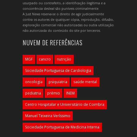
usurpado ou contrafeito, a identificação ilegítima e a
concorrência desleal são puníveis criminalmente.
A Just News reserva-se o direito de agir judicialmente
contra os autores de qualquer cópia, reprodução, difusão,
exploração comercial não autorizadas ou outra utilização
não autorizada do conteúdo do site por terceiros.
NUVEM DE REFERÊNCIAS
MGF
cancro
nutrição
Sociedade Portuguesa de Cardiologia
oncologia
psiquiatria
saúde mental
pediatria
prémio
INEM
Centro Hospitalar e Universitário de Coimbra
Manuel Teixeira Veríssimo
Sociedade Portuguesa de Medicina Interna