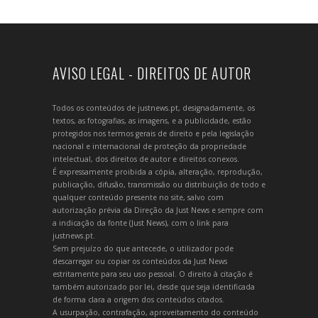
AVISO LEGAL - DIREITOS DE AUTOR
Todos os conteúdos de justnews.pt, designadamente, os
textos, as fotografias, as imagens, e a publicidade, estão
protegidos nos termos gerais de direito e pela legislação
nacional e internacional de proteção da propriedade
intelectual, dos direitos de autor e direitos conexos.
É expressamente proibida a cópia, alteração, reprodução,
publicação, difusão, transmissão ou distribuição de todo e
qualquer conteúdo presente no site, salvo com
autorização prévia da Direção da Just News e sempre com
a indicação da fonte (Just News), com o link para
justnews.pt.
Sem prejuízo do que antecede, o utilizador pode
descarregar ou copiar os conteúdos da Just News
estritamente para seu uso pessoal. O direito à citação é
também autorizado por lei, desde que seja identificada
de forma clara a origem dos conteúdos citados.
A usurpação, contrafação, aproveitamento do conteúdo