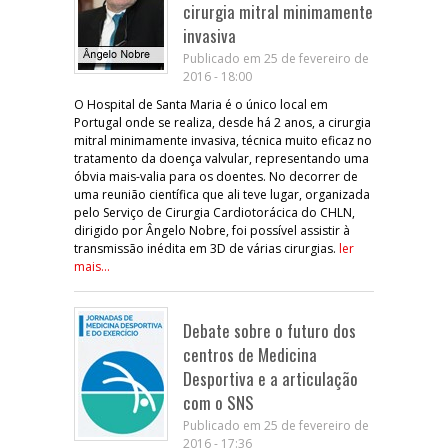
cirurgia mitral minimamente
invasiva
Publicado em 25 de fevereiro de
2016 - 18:00
O Hospital de Santa Maria é o único local em
Portugal onde se realiza, desde há 2 anos, a cirurgia
mitral minimamente invasiva, técnica muito eficaz no
tratamento da doença valvular, representando uma
óbvia mais-valia para os doentes. No decorrer de
uma reunião científica que ali teve lugar, organizada
pelo Serviço de Cirurgia Cardiotorácica do CHLN,
dirigido por Ângelo Nobre, foi possível assistir à
transmissão inédita em 3D de várias cirurgias.
ler
mais...
Debate sobre o futuro dos
centros de Medicina
Desportiva e a articulação
com o SNS
Publicado em 25 de fevereiro de
2016 - 17:36