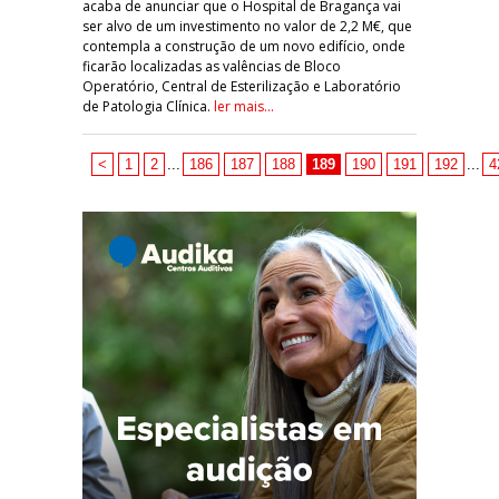
acaba de anunciar que o Hospital de Bragança vai
ser alvo de um investimento no valor de 2,2 M€, que
contempla a construção de um novo edifício, onde
ficarão localizadas as valências de Bloco
Operatório, Central de Esterilização e Laboratório
de Patologia Clínica.
ler mais...
<
1
2
...
186
187
188
189
190
191
192
...
4