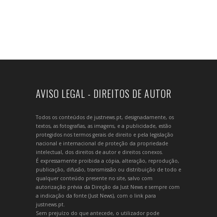
AVISO LEGAL - DIREITOS DE AUTOR
Todos os conteúdos de justnews.pt, designadamente, os
textos, as fotografias, as imagens, e a publicidade, estão
protegidos nos termos gerais de direito e pela legislação
nacional e internacional de proteção da propriedade
intelectual, dos direitos de autor e direitos conexos.
É expressamente proibida a cópia, alteração, reprodução,
publicação, difusão, transmissão ou distribuição de todo e
qualquer conteúdo presente no site, salvo com
autorização prévia da Direção da Just News e sempre com
a indicação da fonte (Just News), com o link para
justnews.pt.
Sem prejuízo do que antecede, o utilizador pode