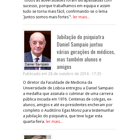
"todos as adversidades foram ultrapassadas com
sucesso, porque trabalhamos em equipa e assim
tudo se torna mais fácil, confirmando-se o lema
´Juntos somos mais fortes`".
ler mais...
Jubilação do psiquiatra
Daniel Sampaio juntou
várias gerações de médicos,
mas também alunos e
amigos
Publicado em 28 de outubro de 2016 - 17:25
O diretor da Faculdade de Medicina da
Universidade de Lisboa entregou a Daniel Sampaio
a medalha que assinala o culminar de uma carreira
pública iniciada em 1976. Centenas de colegas, ex-
alunos, amigos e até ex-presidentes encheram por
completo o Auditório Egas Moniz para testemunhar
a jubilação do psiquiatra, que teve lugar esta
quarta-feira.
ler mais...