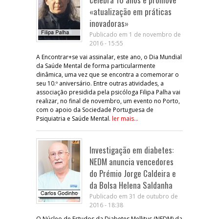
«atualização em práticas
inovadoras»
Publicado em 1 de novembro de
2016 - 15:55
A Encontrar+se vai assinalar, este ano, o Dia Mundial
da Saúde Mental de forma particularmente
dinâmica, uma vez que se encontra a comemorar o
seu 10.º aniversário. Entre outras atividades, a
associação presidida pela psicóloga Filipa Palha vai
realizar, no final de novembro, um evento no Porto,
com o apoio da Sociedade Portuguesa de
Psiquiatria e Saúde Mental.
ler mais...
Investigação em diabetes:
NEDM anuncia vencedores
do Prémio Jorge Caldeira e
da Bolsa Helena Saldanha
Publicado em 31 de outubro de
2016 - 18:38
O Núcleo de Estudos da Diabetes Mellitus (NEDM) da