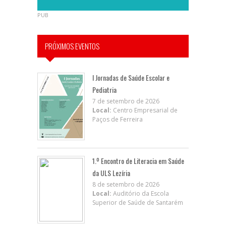
PUB
PRÓXIMOS EVENTOS
I Jornadas de Saúde Escolar e
Pediatria
7 de setembro de 2026
Local:
Centro Empresarial de
Paços de Ferreira
1.º Encontro de Literacia em Saúde
da ULS Lezíria
8 de setembro de 2026
Local:
Auditório da Escola
Superior de Saúde de Santarém