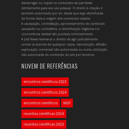
descarregar ou copiar os conteúdos da Just News
estritamente para seu uso pessoal. O direito à citação é
também autorizado por lei, desde que seja identificada
de forma clara a origem dos conteúdos citados.
A usurpação, contrafação, aproveitamento do conteúdo
usurpado ou contrafeito, a identificação ilegítima e a
concorrência desleal são puníveis criminalmente.
A Just News reserva-se o direito de agir judicialmente
contra os autores de qualquer cópia, reprodução, difusão,
exploração comercial não autorizadas ou outra utilização
não autorizada do conteúdo do site por terceiros.
NUVEM DE REFERÊNCIAS
encontros científicos 2023
encontros científicos 2024
encontros científicos
MGF
reuniões científicas 2024
reuniões científicas 2023