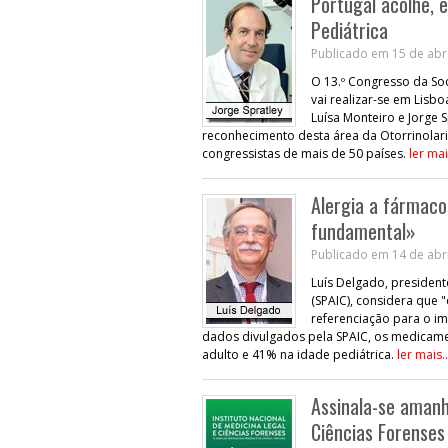
Portugal acolhe, 
Pediátrica
Publicado em 15 de abri
O 13.º Congresso da Soc
vai realizar-se em Lisb
Luísa Monteiro e Jorge 
reconhecimento desta área da Otorrinolar
congressistas de mais de 50 países.
ler mai
Alergia a fármaco
fundamental»
Publicado em 14 de abri
Luís Delgado, president
(SPAIC), considera que 
referenciação para o im
dados divulgados pela SPAIC, os medicame
adulto e 41% na idade pediátrica.
ler mais..
Assinala-se amanh
Ciências Forenses