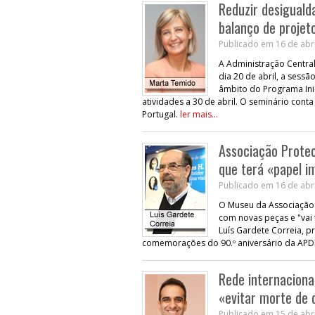
Reduzir desiguald
balanço de projet
Publicado em 16 de abri
A Administração Central
dia 20 de abril, a sess
âmbito do Programa Inic
atividades a 30 de abril. O seminário co
Portugal.
ler mais...
Associação Protec
que terá «papel 
Publicado em 16 de abri
O Museu da Associação 
com novas peças e "vai
Luís Gardete Correia, p
comemorações do 90.º aniversário da APD
Rede internaciona
«evitar morte de
Publicado em 15 de abri