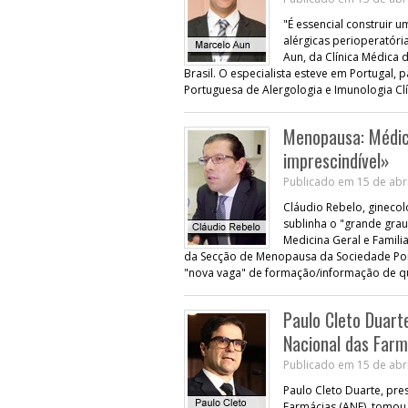
"É essencial construir 
alérgicas perioperatóri
Aun, da Clínica Médica 
Brasil. O especialista esteve em Portugal,
Portuguesa de Alergologia e Imunologia Clí
Menopausa: Médico
imprescindível»
Publicado em 15 de abri
Cláudio Rebelo, gineco
sublinha o "grande gra
Medicina Geral e Famili
da Secção de Menopausa da Sociedade Por
"nova vaga" de formação/informação de q
Paulo Cleto Duar
Nacional das Farm
Publicado em 15 de abri
Paulo Cleto Duarte, pre
Farmácias (ANF), tomou 