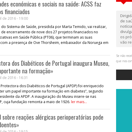
ades económicas e sociais na saúde: ACSS faz
os financiados
Dirigi
l de 2016 - 19:00
de saú
notíci
 do Sistema de Saúde, presidida por Marta Temido, vai realizar,
divul
ão de encerramento de nove dos 27 projetos financiados no
os pró
iativas em Saúde Pública (PT06), que terminam as suas
vão re
nta com a presença de Ove Thorsheim, embaixador da Noruega em
Se não rece
tora dos Diabéticos de Portugal inaugura Museu,
que nos co
importante na formação»
l de 2016 - 16:31
Protectora dos Diabéticos de Portugal (APDP) foi enriquecido
 ter um papel importante na formação em diabetes", segundo
residente da APDP. A inauguração do Museu insere-se nas
P, cuja fundação remonta a maio de 1926.
ler mais...
l sobre reações alérgicas perioperatórias pode
 doentes»
l de 2016 - 19:15