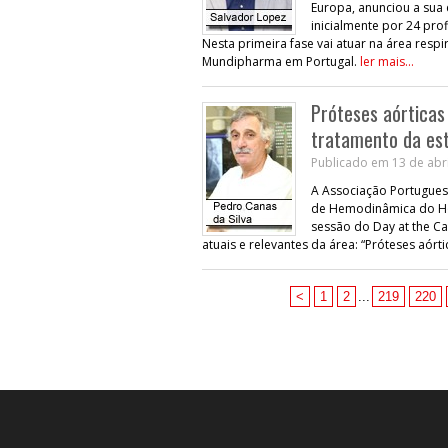
Europa, anunciou a sua
inicialmente por 24 pro
Nesta primeira fase vai atuar na área resp
Mundipharma em Portugal.
ler mais...
Próteses aórticas
tratamento da es
Publicado em 13 de abri
A Associação Portuguesa
de Hemodinâmica do Hosp
sessão do Day at the C
atuais e relevantes da área: “Próteses aórti
<
1
2
...
219
220