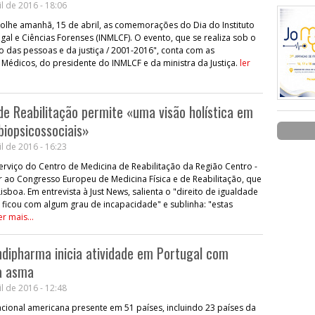
l de 2016 - 18:06
olhe amanhã, 15 de abril, as comemorações do Dia do Instituto
gal e Ciências Forenses (INMLCF). O evento, que se realiza sob o
o das pessoas e da justiça / 2001-2016", conta com as
édicos, do presidente do INMLCF e da ministra da Justiça.
ler
 de Reabilitação permite «uma visão holística em
biopsicossociais»
l de 2016 - 16:23
 serviço do Centro de Medicina de Reabilitação da Região Centro -
dir ao Congresso Europeu de Medicina Física e de Reabilitação, que
isboa. Em entrevista à Just News, salienta o "direito de igualdade
ficou com algum grau de incapacidade" e sublinha: "estas
er mais...
dipharma inicia atividade em Portugal com
a asma
l de 2016 - 12:48
cional americana presente em 51 países, incluindo 23 países da