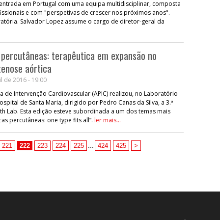
 entrada em Portugal com uma equipa multidisciplinar, composta
fissionais e com "perspetivas de crescer nos próximos anos".
iratória. Salvador Lopez assume o cargo de diretor-geral da
 percutâneas: terapêutica em expansão no
tenose aórtica
l de 2016 - 19:00
 de Intervenção Cardiovascular (APIC) realizou, no Laboratório
ital de Santa Maria, dirigido por Pedro Canas da Silva, a 3.ª
ath Lab. Esta edição esteve subordinada a um dos temas mais
cas percutâneas: one type fits all”.
ler mais...
221
222
223
224
225
...
424
425
>