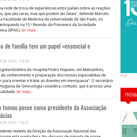
uma rede de troca de experiências entre países sobre as reações
as, que são raras, mas que podem ser fatais", defende Marcelo
da Faculdade de Medicina da Universidade de São Paulo, no
 participando na 15.ª Reunião da Primavera da Sociedade
nica (SPAIC).
ler mais...
 de família tem um papel «essencial e
l de 2016 - 19:00
logista/obstetra do Hospital Pedro Hispano, em Matosinhos,
u de conhecimento e preparação dos nossos especialistas de
PUB
ar para orientar e tratar as doentes em menopausa". O secretário
tuguesa de Ginecologia considera, contudo, que é preciso uma
ualidade.
ler mais...
PRÓXI
te tomou posse como presidente da Associação
ácias
l de 2016 - 18:27
sidente reeleito da Direção da Associação Nacional das
posse esta quinta-feira. No discurso de tomada de posse,