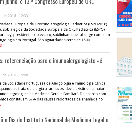
em junho, o 13.º Congresso Europeu de ORL
l de 2016 - 12:33
iedade Europeia de Otorrinolaringologia Pediátrica (ESPO2016)
oa, sob a égide da Sociedade Europeia de ORL Pediátrica (ESPO).
Spratley, presidentes do evento, sublinham que tal surge como um
ingologia em Portugal. São aguardados cerca de 1500
s...
s: referenciação para o imunoalergologista «é
l de 2016 - 19:08
e da Sociedade Portuguesa de Alergologia e Imunologia Clínica
"quando se trata de alergia a fármacos, devia existir uma maior
unoalergologista na Medicina Geral e Familiar". De acordo com
ntos constituem 87% das causas reportadas de anafilaxia no
.
ã o Dia do Instituto Nacional de Medicina Legal e