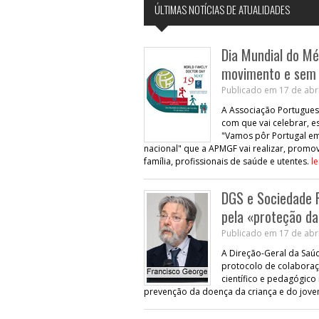
ÚLTIMAS NOTÍCIAS DE ATUALIDADES
Dia Mundial do Mé
movimento e sem
Publicado em 17 de abri
A Associação Portugues
com que vai celebrar, e
"Vamos pôr Portugal e
nacional" que a APMGF vai realizar, promov
família, profissionais de saúde e utentes.
le
DGS e Sociedade 
pela «proteção da
Publicado em 17 de abri
A Direção-Geral da Saú
protocolo de colaboraçã
científico e pedagógico
prevenção da doença da criança e do jov