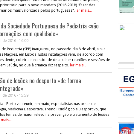
prioritário para o novo mandato (2016-2018) "fazer das
imários mais valorizada pelos portugueses".
ler mais...
 da Sociedade Portuguesa de Pediatria «vão
 formações com qualidade»
l de 2016 - 16:00
de Pediatria (SPP) inaugurou, no passado dia 8 de abril, a sua
as Nações, em Lisboa. Estas instalações vêm, de acordo com
esidente, cobrir a necessidade de acolher reuniões e sessões de
 em Saúde, no que à criança diz respeito.
ler mais...
ção de lesões no desporto «de forma
 integrada»
l de 2016 - 15:59
a - Porto vai reunir, em maio, especialistas nas áreas de
ia, Medicina Desportiva, Treino Fisiológico e Desportivo, que
 dos temas de maior relevo na prevenção e tratamento de lesões
 mais...