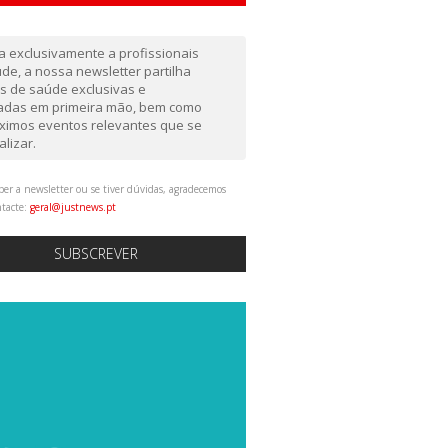
da exclusivamente a profissionais
de, a nossa newsletter partilha
as de saúde exclusivas e
gadas em primeira mão, bem como
ximos eventos relevantes que se
alizar.
ber a newsletter ou se tiver dúvidas, agradecemos
ntacte:
geral@justnews.pt
SUBSCREVER