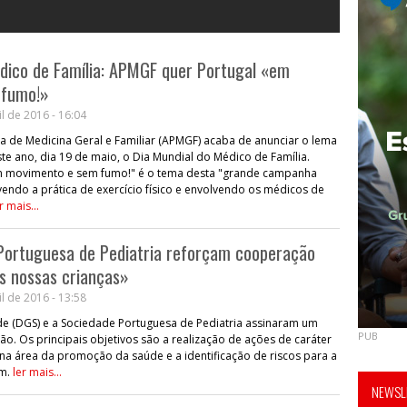
dico de Família: APMGF quer Portugal «em
 fumo!»
l de 2016 - 16:04
a de Medicina Geral e Familiar (APMGF) acaba de anunciar o lema
ste ano, dia 19 de maio, o Dia Mundial do Médico de Família.
m movimento e sem fumo!" é o tema desta "grande campanha
endo a prática de exercício físico e envolvendo os médicos de
r mais...
Portuguesa de Pediatria reforçam cooperação
s nossas crianças»
l de 2016 - 13:58
de (DGS) e a Sociedade Portuguesa de Pediatria assinaram um
PUB
o. Os principais objetivos são a realização de ações de caráter
 na área da promoção da saúde e a identificação de riscos para a
em.
ler mais...
NEWSLE