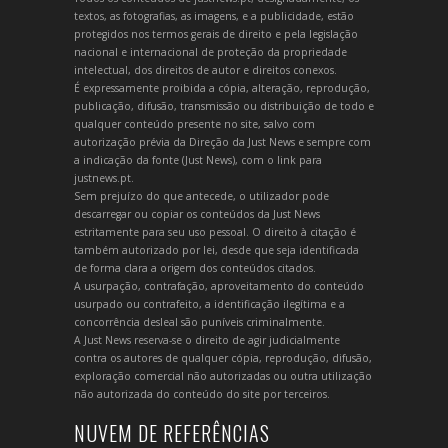
textos, as fotografias, as imagens, e a publicidade, estão
protegidos nos termos gerais de direito e pela legislação
nacional e internacional de proteção da propriedade
intelectual, dos direitos de autor e direitos conexos.
É expressamente proibida a cópia, alteração, reprodução,
publicação, difusão, transmissão ou distribuição de todo e
qualquer conteúdo presente no site, salvo com
autorização prévia da Direção da Just News e sempre com
a indicação da fonte (Just News), com o link para
justnews.pt.
Sem prejuízo do que antecede, o utilizador pode
descarregar ou copiar os conteúdos da Just News
estritamente para seu uso pessoal. O direito à citação é
também autorizado por lei, desde que seja identificada
de forma clara a origem dos conteúdos citados.
A usurpação, contrafação, aproveitamento do conteúdo
usurpado ou contrafeito, a identificação ilegítima e a
concorrência desleal são puníveis criminalmente.
A Just News reserva-se o direito de agir judicialmente
contra os autores de qualquer cópia, reprodução, difusão,
exploração comercial não autorizadas ou outra utilização
não autorizada do conteúdo do site por terceiros.
NUVEM DE REFERÊNCIAS