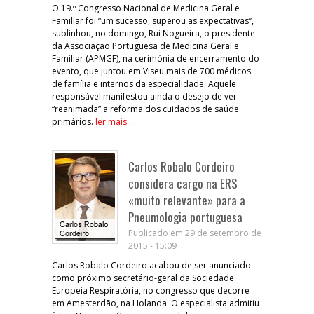
O 19.º Congresso Nacional de Medicina Geral e
Familiar foi “um sucesso, superou as expectativas”,
sublinhou, no domingo, Rui Nogueira, o presidente
da Associação Portuguesa de Medicina Geral e
Familiar (APMGF), na cerimónia de encerramento do
evento, que juntou em Viseu mais de 700 médicos
de família e internos da especialidade. Aquele
responsável manifestou ainda o desejo de ver
“reanimada” a reforma dos cuidados de saúde
primários.
ler mais...
Carlos Robalo Cordeiro
considera cargo na ERS
«muito relevante» para a
Pneumologia portuguesa
Publicado em 29 de setembro de
2015 - 15:09
Carlos Robalo Cordeiro acabou de ser anunciado
como próximo secretário-geral da Sociedade
Europeia Respiratória, no congresso que decorre
em Amesterdão, na Holanda. O especialista admitiu