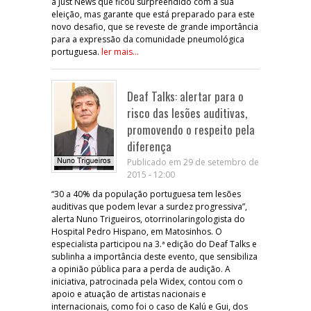
à Just News que ficou surpreendido com a sua
eleição, mas garante que está preparado para este
novo desafio, que se reveste de grande importância
para a expressão da comunidade pneumológica
portuguesa.
ler mais...
Deaf Talks: alertar para o
risco das lesões auditivas,
promovendo o respeito pela
diferença
Publicado em 29 de setembro de
2015 - 12:00
“30 a 40% da população portuguesa tem lesões
auditivas que podem levar a surdez progressiva”,
alerta Nuno Trigueiros, otorrinolaringologista do
Hospital Pedro Hispano, em Matosinhos. O
especialista participou na 3.ª edição do Deaf Talks e
sublinha a importância deste evento, que sensibiliza
a opinião pública para a perda de audição. A
iniciativa, patrocinada pela Widex, contou com o
apoio e atuação de artistas nacionais e
internacionais, como foi o caso de Kalú e Gui, dos