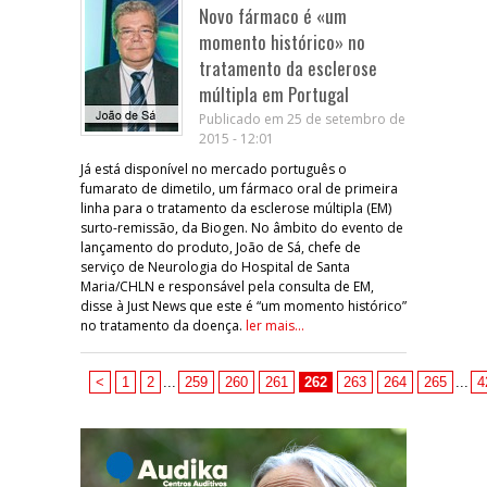
Novo fármaco é «um
momento histórico» no
tratamento da esclerose
múltipla em Portugal
Publicado em 25 de setembro de
2015 - 12:01
Já está disponível no mercado português o
fumarato de dimetilo, um fármaco oral de primeira
linha para o tratamento da esclerose múltipla (EM)
surto-remissão, da Biogen. No âmbito do evento de
lançamento do produto, João de Sá, chefe de
serviço de Neurologia do Hospital de Santa
Maria/CHLN e responsável pela consulta de EM,
disse à Just News que este é “um momento histórico”
no tratamento da doença.
ler mais...
<
1
2
...
259
260
261
262
263
264
265
...
4