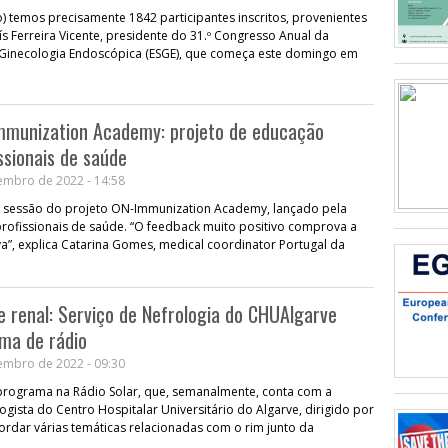
) temos precisamente 1842 participantes inscritos, provenientes
ís Ferreira Vicente, presidente do 31.º Congresso Anual da
Ginecologia Endoscópica (ESGE), que começa este domingo em
Immunization Academy: projeto de educação
ssionais de saúde
embro de 2022 - 14:58
ira sessão do projeto ON-Immunization Academy, lançado pela
profissionais de saúde. “O feedback muito positivo comprova a
iva”, explica Catarina Gomes, medical coordinator Portugal da
e renal: Serviço de Nefrologia do CHUAlgarve
ma de rádio
embro de 2022 - 09:30
 programa na Rádio Solar, que, semanalmente, conta com a
gista do Centro Hospitalar Universitário do Algarve, dirigido por
bordar várias temáticas relacionadas com o rim junto da