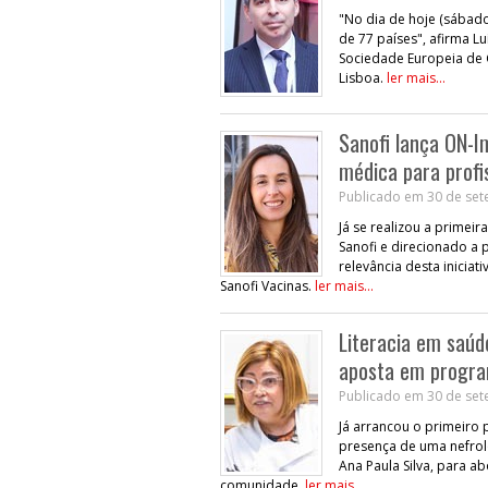
"No dia de hoje (sábado
de 77 países", afirma Lu
Sociedade Europeia de 
Lisboa.
ler mais...
Sanofi lança ON-
médica para profi
Publicado em 30 de set
Já se realizou a prime
Sanofi e direcionado a 
relevância desta iniciat
Sanofi Vacinas.
ler mais...
Literacia em saúd
aposta em progra
Publicado em 30 de set
Já arrancou o primeiro
presença de uma nefrolo
Ana Paula Silva, para a
comunidade.
ler mais...