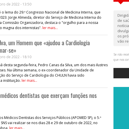
bro de 2022 - 13:50
é o lema do 29.º Congresso Nacional de Medicina Interna, que
Dirigi
23. Jorge Almeida, diretor do Serviço de Medicina Interna do
de saú
da Comissão Organizadora, destaca o "orgulho para a nossa
notíci
o magna dos internistas".
ler mais...
divul
os pró
lva, um Homem que «ajudou a Cardiologia
vão re
rmar-se»
Se não rece
bro de 2022 - 18:10
que nos co
ã desta segunda-feira, Pedro Canas da Silva, um dos mais ilustres
eses. Na última semana, o ex-coordenador da Unidade de
nção do Serviço de Cardiologia do CHULN havia sido
 instituição.
ler mais...
s médicos dentistas que exerçam funções nos
 Médicos Dentistas dos Serviços Públicos (APOMED SP), o 5.º
SNS vai realizar-se nos dias 28 e 29 de outubro de 2022, no
isboa.
ler mais...