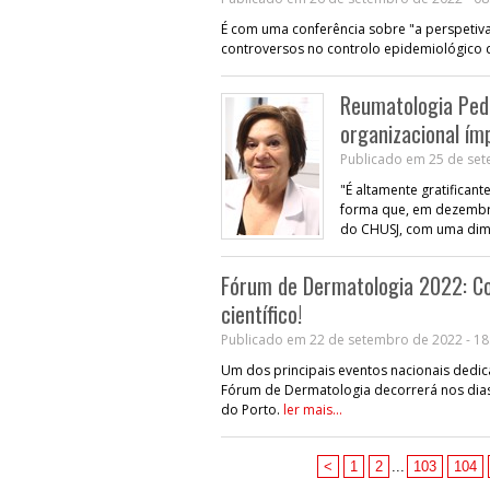
É com uma conferência sobre "a perspetiva 
controversos no controlo epidemiológico da
Reumatologia Pedi
organizacional ím
Publicado em 25 de set
"É altamente gratificant
forma que, em dezembr
do CHUSJ, com uma dimen
Fórum de Dermatologia 2022: C
científico!
Publicado em 22 de setembro de 2022 - 18
Um dos principais eventos nacionais dedic
Fórum de Dermatologia decorrerá nos dia
do Porto.
ler mais...
<
1
2
...
103
104