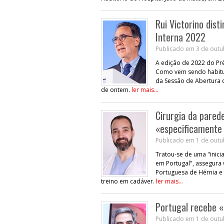
Rui Victorino dis
Interna 2022
Publicado em 3 de outu
A edição de 2022 do Pré
Como vem sendo habitua
da Sessão de Abertura d
de ontem.
ler mais...
Cirurgia da pared
«especificamente
Publicado em 1 de outu
Tratou-se de uma "inici
em Portugal", assegura 
Portuguesa de Hérnia e
treino em cadáver.
ler mais...
Portugal recebe «
Publicado em 1 de outu