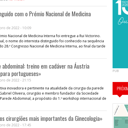
tinguido com o Prémio Nacional de Medicina
bro de 2022 - 10:09
mio Nacional de Medicina Interna foi entregue a Rui Victorino.
l, o nome do internista distinguido foi conhecido na sequência
o 28.º Congresso Nacional de Medicina Interna, ao final da tarde
e abdominal: treino em cadáver na Áustria
PUB
 para portugueses»
bro de 2022 - 21:15
PRÓXI
ativa inovadora e pertinente na atualidade da cirurgia da parede
Gabriel Oliveira, cirurgião e membro fundador da Sociedade
 Parede Abdominal, a propósito do 1.º workshop internacional de
os cirurgiões mais importantes da Ginecologia»
bro de 2022 - 17:45