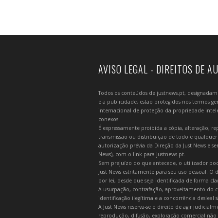
AVISO LEGAL - DIREITOS DE A
Todos os conteúdos de justnews.pt, designadament
e a publicidade, estão protegidos nos termos gera
internacional de proteção da propriedade intelec
conexos.
É expressamente proibida a cópia, alteração, re
transmissão ou distribuição de todo e qualquer
autorização prévia da Direção da Just News e se
News), com o link para justnews.pt.
Sem prejuízo do que antecede, o utilizador pod
Just News estritamente para seu uso pessoal. O
por lei, desde que seja identificada de forma cl
A usurpação, contrafação, aproveitamento do c
identificação ilegítima e a concorrência desleal
A Just News reserva-se o direito de agir judicia
reprodução, difusão, exploração comercial não 