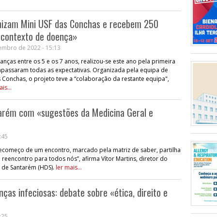
nizam Mini USF das Conchas e recebem 250
 contexto de doença»
embro de 2022 - 15:13
crianças entre os 5 e os 7 anos, realizou-se este ano pela primeira
rapassaram todas as expectativas. Organizada pela equipa de
Conchas, o projeto teve a “colaboração da restante equipa",
is...
tarém com «sugestões da Medicina Geral e
:45
começo de um encontro, marcado pela matriz de saber, partilha
eencontro para todos nós”, afirma Vítor Martins, diretor do
al de Santarém (HDS).
ler mais...
ças infeciosas: debate sobre «ética, direito e
:25