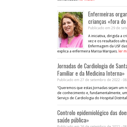
Enfermeiras orga
crianças «fora do
Publicado em 29 de set
A iniciativa, dirigida a 
vez e os resultados ult
Enfermagem da USF das 
explica a enfermeira Marisa Marques.
ler ma
Jornadas de Cardiologia de San
Familiar e da Medicina Interna»
Publicado em 27 de setembro de 2022 - 08
“Queremos que estas Jornadas sejam um re
de conhecimento e, fundamentalmente, um r
Serviço de Cardiologia do Hospital Distrit
Controlo epidemiológico das doen
saúde pública»
Publicado em 26 de setembro de 2022 - 08