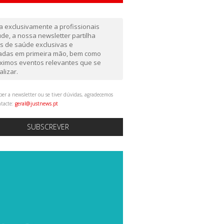
da exclusivamente a profissionais
de, a nossa newsletter partilha
as de saúde exclusivas e
gadas em primeira mão, bem como
ximos eventos relevantes que se
alizar.
ber a newsletter ou se tiver dúvidas, agradecemos
ntacte:
geral@justnews.pt
SUBSCREVER