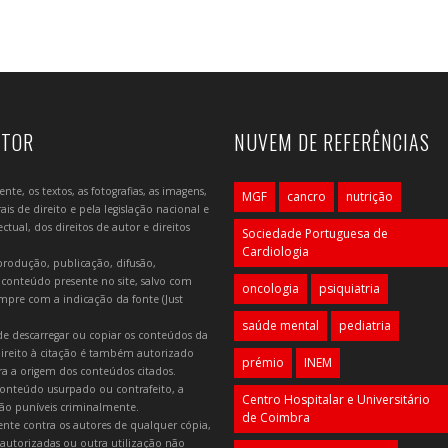
UTOR
NUVEM DE REFERÊNCIAS
e, os textos, as fotografias, as imagens,
MGF
cancro
nutrição
is de direito e pela legislação nacional e
tual, dos direitos de autor e direitos
Sociedade Portuguesa de
Cardiologia
produção, publicação, difusão,
 conteúdo presente no site, salvo com
oncologia
psiquiatria
mpre com a indicação da fonte (Just
saúde mental
pediatria
e descarregar ou copiar os conteúdos da
 direito à citação é também autorizado
prémio
INEM
ara a origem dos conteúdos citados.
onteúdo usurpado ou contrafeito, a
Centro Hospitalar e Universitário
 são puníveis criminalmente.
de Coimbra
lmente contra os autores de qualquer cópia,
autorizadas ou outra utilização não