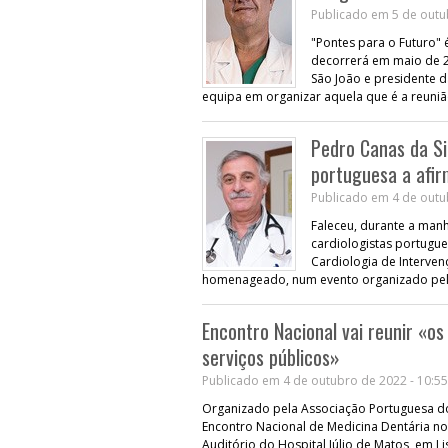
Publicado em 5 de outu
"Pontes para o Futuro" 
decorrerá em maio de 20
São João e presidente 
equipa em organizar aquela que é a reuniã
Pedro Canas da Si
portuguesa a afi
Publicado em 4 de outu
Faleceu, durante a manh
cardiologistas portugu
Cardiologia de Interve
homenageado, num evento organizado pela
Encontro Nacional vai reunir «o
serviços públicos»
Publicado em 4 de outubro de 2022 - 10:55
Organizado pela Associação Portuguesa dos
Encontro Nacional de Medicina Dentária no 
Auditório do Hospital Júlio de Matos, em L