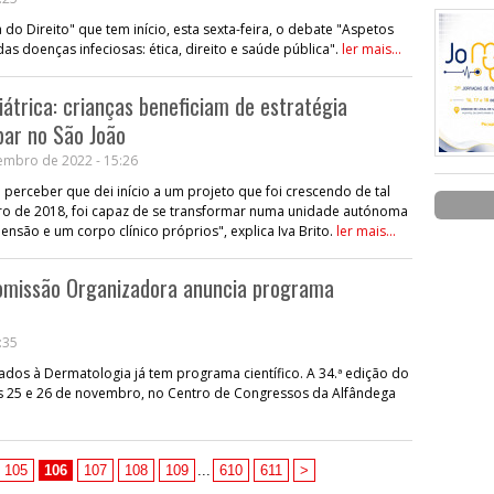
do Direito" que tem início, esta sexta-feira, o debate "Aspetos
s doenças infeciosas: ética, direito e saúde pública".
ler mais...
átrica: crianças beneficiam de estratégia
par no São João
embro de 2022 - 15:26
e perceber que dei início a um projeto que foi crescendo de tal
o de 2018, foi capaz de se transformar numa unidade autónoma
são e um corpo clínico próprios", explica Iva Brito.
ler mais...
omissão Organizadora anuncia programa
:35
ados à Dermatologia já tem programa científico. A 34.ª edição do
s 25 e 26 de novembro, no Centro de Congressos da Alfândega
105
106
107
108
109
...
610
611
>