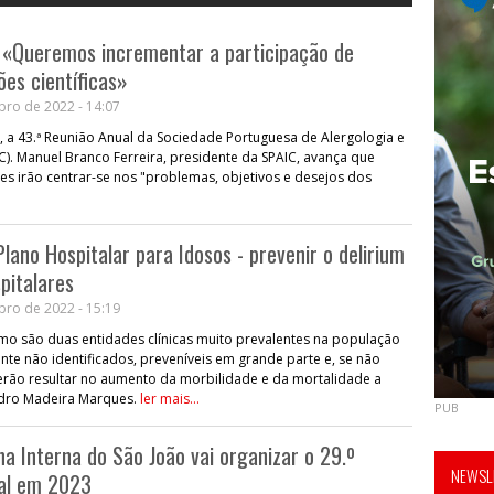
 «Queremos incrementar a participação de
ões científicas»
bro de 2022 - 14:07
, a 43.ª Reunião Anual da Sociedade Portuguesa de Alergologia e
IC). Manuel Branco Ferreira, presidente da SPAIC, avança que
s irão centrar-se nos "problemas, objetivos e desejos dos
lano Hospitalar para Idosos - prevenir o delirium
pitalares
bro de 2022 - 15:19
smo são duas entidades clínicas muito prevalentes na população
nte não identificados, preveníveis em grande parte e, se não
ão resultar no aumento da morbilidade e da mortalidade a
Pedro Madeira Marques.
ler mais...
PUB
na Interna do São João vai organizar o 29.º
NEWSLE
al em 2023