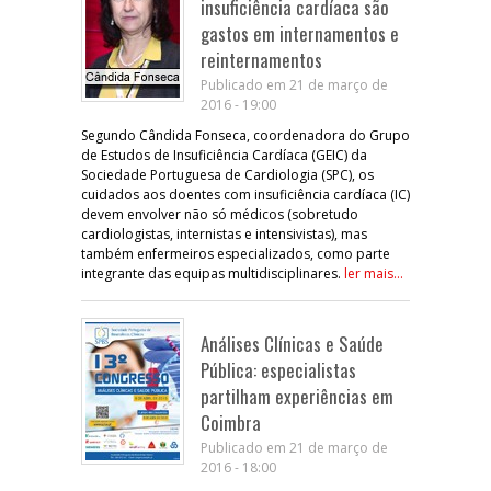
insuficiência cardíaca são
gastos em internamentos e
reinternamentos
Publicado em 21 de março de
2016 - 19:00
Segundo Cândida Fonseca, coordenadora do Grupo
de Estudos de Insuficiência Cardíaca (GEIC) da
Sociedade Portuguesa de Cardiologia (SPC), os
cuidados aos doentes com insuficiência cardíaca (IC)
devem envolver não só médicos (sobretudo
cardiologistas, internistas e intensivistas), mas
também enfermeiros especializados, como parte
integrante das equipas multidisciplinares.
ler mais...
Análises Clínicas e Saúde
Pública: especialistas
partilham experiências em
Coimbra
Publicado em 21 de março de
2016 - 18:00