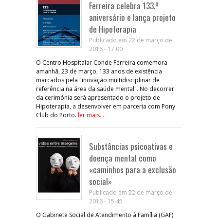
Ferreira celebra 133.º
aniversário e lança projeto
de Hipoterapia
Publicado em 22 de março de
2016 - 17:00
O Centro Hospitalar Conde Ferreira comemora
amanhã, 23 de março, 133 anos de existência
marcados pela "inovação multidisciplinar de
referência na área da saúde mental". No decorrer
da cerimónia será apresentado o projeto de
Hipoterapia, a desenvolver em parceria com Pony
Club do Porto.
ler mais...
Substâncias psicoativas e
doença mental como
«caminhos para a exclusão
social»
Publicado em 22 de março de
2016 - 15:45
O Gabinete Social de Atendimento à Família (GAF)