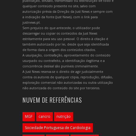
publicação, difusão, transmissão ou distribuição de todo e
qualquer conteúdo presente no site, salvo com
autorização prévia da Direção da Just News e sempre com
a indicação da fonte (Just News), com o link para
justnews.pt.
Sem prejuízo do que antecede, o utilizador pode
descarregar ou copiar os conteúdos da Just News
estritamente para seu uso pessoal. O direito à citação é
também autorizado por lei, desde que seja identificada
de forma clara a origem dos conteúdos citados.
A usurpação, contrafação, aproveitamento do conteúdo
usurpado ou contrafeito, a identificação ilegítima e a
concorrência desleal são puníveis criminalmente.
A Just News reserva-se o direito de agir judicialmente
contra os autores de qualquer cópia, reprodução, difusão,
exploração comercial não autorizadas ou outra utilização
não autorizada do conteúdo do site por terceiros.
NUVEM DE REFERÊNCIAS
MGF
cancro
nutrição
Sociedade Portuguesa de Cardiologia