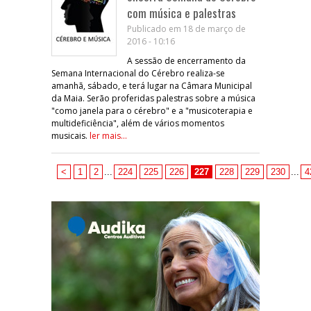
com música e palestras
Publicado em 18 de março de
2016 - 10:16
A sessão de encerramento da
Semana Internacional do Cérebro realiza-se
amanhã, sábado, e terá lugar na Câmara Municipal
da Maia. Serão proferidas palestras sobre a música
"como janela para o cérebro" e a "musicoterapia e
multideficiência", além de vários momentos
musicais.
ler mais...
<
1
2
...
224
225
226
227
228
229
230
...
4