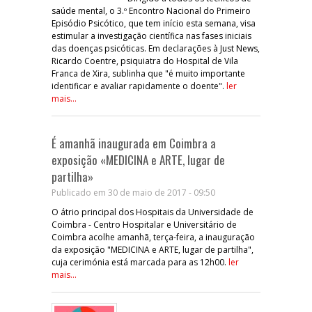
saúde mental, o 3.º Encontro Nacional do Primeiro
Episódio Psicótico, que tem início esta semana, visa
estimular a investigação científica nas fases iniciais
das doenças psicóticas. Em declarações à Just News,
Ricardo Coentre, psiquiatra do Hospital de Vila
Franca de Xira, sublinha que "é muito importante
identificar e avaliar rapidamente o doente".
ler
mais...
É amanhã inaugurada em Coimbra a
exposição «MEDICINA e ARTE, lugar de
partilha»
Publicado em 30 de maio de 2017 - 09:50
O átrio principal dos Hospitais da Universidade de
Coimbra - Centro Hospitalar e Universitário de
Coimbra acolhe amanhã, terça-feira, a inauguração
da exposição "MEDICINA e ARTE, lugar de partilha",
cuja cerimónia está marcada para as 12h00.
ler
mais...