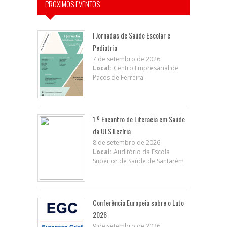
PRÓXIMOS EVENTOS
I Jornadas de Saúde Escolar e
Pediatria
7 de setembro de 2026
Local:
Centro Empresarial de
Paços de Ferreira
1.º Encontro de Literacia em Saúde
da ULS Lezíria
8 de setembro de 2026
Local:
Auditório da Escola
Superior de Saúde de Santarém
Conferência Europeia sobre o Luto
2026
9 de setembro de 2026