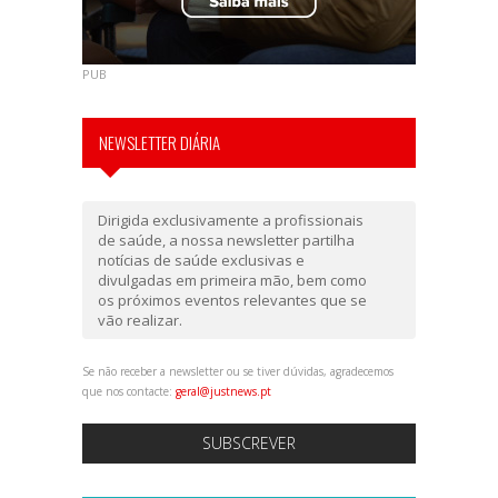
PUB
NEWSLETTER DIÁRIA
Dirigida exclusivamente a profissionais
de saúde, a nossa newsletter partilha
notícias de saúde exclusivas e
divulgadas em primeira mão, bem como
os próximos eventos relevantes que se
vão realizar.
Se não receber a newsletter ou se tiver dúvidas, agradecemos
que nos contacte:
geral@justnews.pt
SUBSCREVER