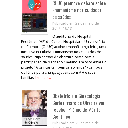
CHUC promove debate sobre
«humanismo nos cuidados
de saúde»
Publicado em 29 de maio de
2017 - 19:13
O auditório do Hospital
Pediátrico (HP) do Centro Hospitalar e Universitário
de Coimbra (CHUC) acolhe amanhã, terça-feira, uma
iniciativa intitulada "Humanismo nos cuidados de
saúde", cuja sessão de abertura conta com a
participação de Machado Caetano. Em foco estará o
projeto "A brincar também se aprende" - campos
de férias para crianças/jovens com VIH e suas
famílias.
ler mais...
Obstetrícia e Ginecologia:
Carlos Freire de Oliveira vai
receber Prémio de Mérito
Científico
Publicado em 29 de maio de