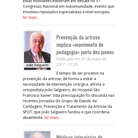
estas novidades estiveram em debate no 5.º
Congresso Nacional em Autoimunidade, evento que
envolveu reputados especialistas a nível europeu.
ler mais...
Prevenção da artrose
implica «movimento de
pedagogia» junto dos jovens
Publicado em 31 de maio de
2017 - 17:29
É tempo de ser proativo na
prevenção da artrose, de forma a evitar a
necessidade de intervenção cirúrgica, afirma o
ortopedista João Salgueiro, do Hospital São
Francisco Xavier. Esta preocupação foi discutida nas
recentes Jornadas do Grupo de Estudo da
Cartilagem, Prevenção e Tratamento da Artrose da
SPOT, que João Salgueiro fundou e que coordena
atualmente.
ler mais...
Médicos internistas de