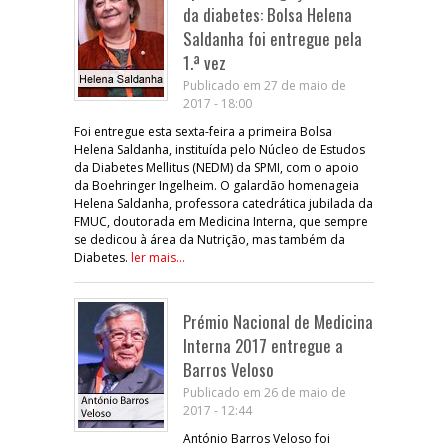
da diabetes: Bolsa Helena
Saldanha foi entregue pela
1.ª vez
Publicado em 27 de maio de
2017 - 18:00
Foi entregue esta sexta-feira a primeira Bolsa
Helena Saldanha, instituída pelo Núcleo de Estudos
da Diabetes Mellitus (NEDM) da SPMI, com o apoio
da Boehringer Ingelheim. O galardão homenageia
Helena Saldanha, professora catedrática jubilada da
FMUC, doutorada em Medicina Interna, que sempre
se dedicou à área da Nutrição, mas também da
Diabetes.
ler mais...
Prémio Nacional de Medicina
Interna 2017 entregue a
Barros Veloso
Publicado em 26 de maio de
2017 - 12:44
António Barros Veloso foi