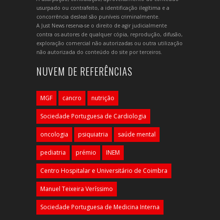
usurpado ou contrafeito, a identificação ilegítima e a
concorrência desleal são puníveis criminalmente.
A Just News reserva-se o direito de agir judicialmente
contra os autores de qualquer cópia, reprodução, difusão,
exploração comercial não autorizadas ou outra utilização
não autorizada do conteúdo do site por terceiros.
NUVEM DE REFERÊNCIAS
MGF
cancro
nutrição
Sociedade Portuguesa de Cardiologia
oncologia
psiquiatria
saúde mental
pediatria
prémio
INEM
Centro Hospitalar e Universitário de Coimbra
Manuel Teixeira Veríssimo
Sociedade Portuguesa de Medicina Interna