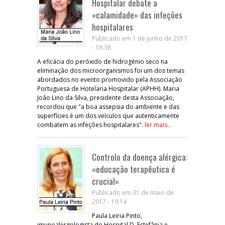
Hospitalar debate a
«calamidade» das infeções
hospitalares
Publicado em 1 de junho de 2017
- 16:38
A eficácia do peróxido de hidrogénio seco na
eliminação dos microorganismos foi um dos temas
abordados no evento promovido pela Associação
Portuguesa de Hotelaria Hospitalar (APHH). Maria
João Lino da Silva, presidente desta Associação,
recordou que "a boa assepsia do ambiente e das
superfícies é um dos veículos que autenticamente
combatem as infeções hospitalares".
ler mais...
Controlo da doença alérgica:
«educação terapêutica é
crucial»
Publicado em 31 de maio de
2017 - 19:14
Paula Leiria Pinto,
imunoalergologista do Hospital D. Estefânia e