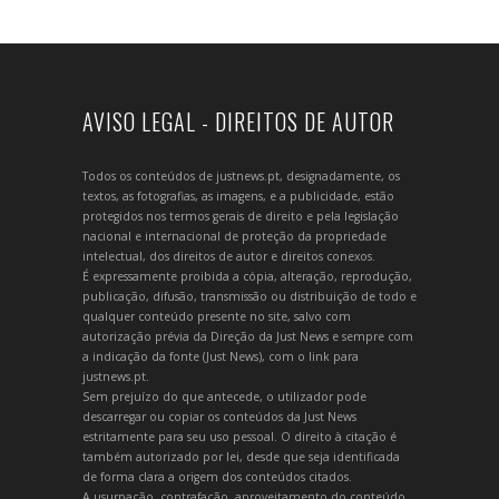
AVISO LEGAL - DIREITOS DE AUTOR
Todos os conteúdos de justnews.pt, designadamente, os
textos, as fotografias, as imagens, e a publicidade, estão
protegidos nos termos gerais de direito e pela legislação
nacional e internacional de proteção da propriedade
intelectual, dos direitos de autor e direitos conexos.
É expressamente proibida a cópia, alteração, reprodução,
publicação, difusão, transmissão ou distribuição de todo e
qualquer conteúdo presente no site, salvo com
autorização prévia da Direção da Just News e sempre com
a indicação da fonte (Just News), com o link para
justnews.pt.
Sem prejuízo do que antecede, o utilizador pode
descarregar ou copiar os conteúdos da Just News
estritamente para seu uso pessoal. O direito à citação é
também autorizado por lei, desde que seja identificada
de forma clara a origem dos conteúdos citados.
A usurpação, contrafação, aproveitamento do conteúdo