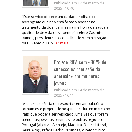
Publicado em 17 de março de
2025 - 10:40
"Este serviço oferece um cuidado holístico e
abrangente que não está focado apenas no
tratamento da doença, mas na melhoria da saúde e
qualidade de vida dos doentes", refere Casimiro
Ramos, presidente do Conselho de Administração
da ULS Médio Tejo.
ler mais...
Projeto RIPA com «90% de
sucesso na remissão da
anorexia» em mulheres
jovens
Publicado em 14 de março de
2025 - 16:11
“A quase ausência de respostas em ambulatório
tornam este projeto de hospital de dia um marco no
País, que poderá ser replicado, uma vez que foram
atendidas pessoas oriundas de outras regiões de
Portugal (Algarve, Alentejo, Madeira, Douro Litoral,
Beira Alta)", refere Pedro Varandas, diretor clínico