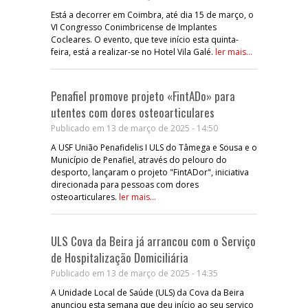
Está a decorrer em Coimbra, até dia 15 de março, o
VI Congresso Conimbricense de Implantes
Cocleares. O evento, que teve início esta quinta-
feira, está a realizar-se no Hotel Vila Galé.
ler mais...
Penafiel promove projeto «FintADo» para
utentes com dores osteoarticulares
Publicado em 13 de março de 2025 - 14:50
A USF União Penafidelis I ULS do Tâmega e Sousa e o
Município de Penafiel, através do pelouro do
desporto, lançaram o projeto "FintADor", iniciativa
direcionada para pessoas com dores
osteoarticulares.
ler mais...
ULS Cova da Beira já arrancou com o Serviço
de Hospitalização Domiciliária
Publicado em 13 de março de 2025 - 14:35
A Unidade Local de Saúde (ULS) da Cova da Beira
anunciou esta semana que deu início ao seu serviço