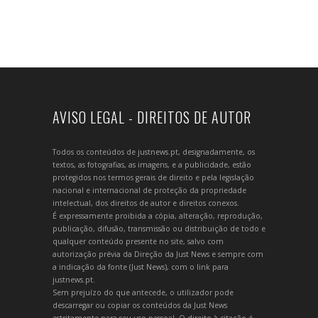
AVISO LEGAL - DIREITOS DE AUTOR
Todos os conteúdos de justnews.pt, designadamente, os
textos, as fotografias, as imagens, e a publicidade, estão
protegidos nos termos gerais de direito e pela legislação
nacional e internacional de proteção da propriedade
intelectual, dos direitos de autor e direitos conexos.
É expressamente proibida a cópia, alteração, reprodução,
publicação, difusão, transmissão ou distribuição de todo e
qualquer conteúdo presente no site, salvo com
autorização prévia da Direção da Just News e sempre com
a indicação da fonte (Just News), com o link para
justnews.pt.
Sem prejuízo do que antecede, o utilizador pode
descarregar ou copiar os conteúdos da Just News
estritamente para seu uso pessoal. O direito à citação é