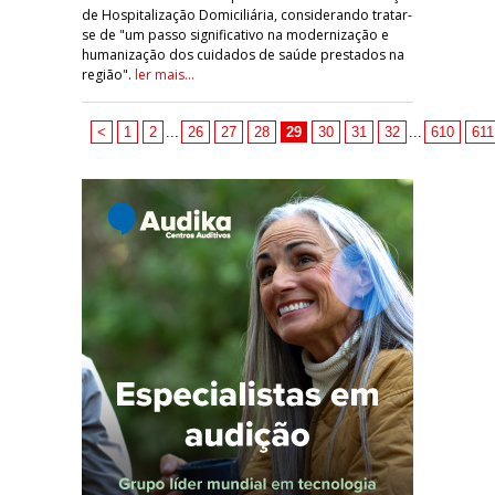
de Hospitalização Domiciliária, considerando tratar-
se de "um passo significativo na modernização e
humanização dos cuidados de saúde prestados na
região".
ler mais...
<
1
2
...
26
27
28
29
30
31
32
...
610
611