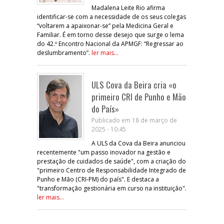
Madalena Leite Rio afirma
identificar-se com a necessidade de os seus colegas
“voltarem a apaixonar-se” pela Medicina Geral e
Familiar. É em torno desse desejo que surge o lema
do 42.º Encontro Nacional da APMGF: “Regressar ao
deslumbramento”.
ler mais...
ULS Cova da Beira cria «o
primeiro CRI de Punho e Mão
do País»
Publicado em 18 de março de
2025 - 10:45
A ULS da Cova da Beira anunciou
recentemente "um passo inovador na gestão e
prestação de cuidados de saúde", com a criação do
"primeiro Centro de Responsabilidade Integrado de
Punho e Mão (CRI-PM) do país". E destaca a
"transformação gestionária em curso na instituição".
ler mais...