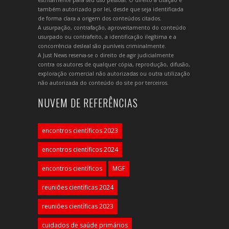
também autorizado por lei, desde que seja identificada
de forma clara a origem dos conteúdos citados.
A usurpação, contrafação, aproveitamento do conteúdo
usurpado ou contrafeito, a identificação ilegítima e a
concorrência desleal são puníveis criminalmente.
A Just News reserva-se o direito de agir judicialmente
contra os autores de qualquer cópia, reprodução, difusão,
exploração comercial não autorizadas ou outra utilização
não autorizada do conteúdo do site por terceiros.
NUVEM DE REFERÊNCIAS
encontros científicos 2023
encontros científicos 2024
encontros científicos
MGF
reuniões científicas 2024
reuniões científicas 2023
cuidados de saúde primários