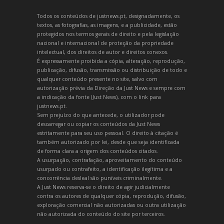
Todos os conteúdos de justnews.pt, designadamente, os
textos, as fotografias, as imagens, e a publicidade, estão
protegidos nos termos gerais de direito e pela legislação
nacional e internacional de proteção da propriedade
intelectual, dos direitos de autor e direitos conexos.
É expressamente proibida a cópia, alteração, reprodução,
publicação, difusão, transmissão ou distribuição de todo e
qualquer conteúdo presente no site, salvo com
autorização prévia da Direção da Just News e sempre com
a indicação da fonte (Just News), com o link para
justnews.pt.
Sem prejuízo do que antecede, o utilizador pode
descarregar ou copiar os conteúdos da Just News
estritamente para seu uso pessoal. O direito à citação é
também autorizado por lei, desde que seja identificada
de forma clara a origem dos conteúdos citados.
A usurpação, contrafação, aproveitamento do conteúdo
usurpado ou contrafeito, a identificação ilegítima e a
concorrência desleal são puníveis criminalmente.
A Just News reserva-se o direito de agir judicialmente
contra os autores de qualquer cópia, reprodução, difusão,
exploração comercial não autorizadas ou outra utilização
não autorizada do conteúdo do site por terceiros.