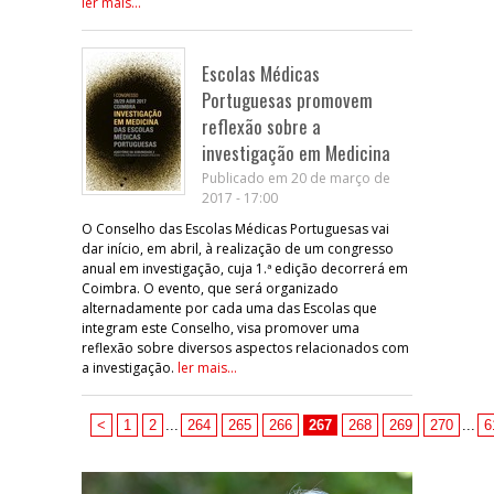
ler mais...
Escolas Médicas
Portuguesas promovem
reflexão sobre a
investigação em Medicina
Publicado em 20 de março de
2017 - 17:00
O Conselho das Escolas Médicas Portuguesas vai
dar início, em abril, à realização de um congresso
anual em investigação, cuja 1.ª edição decorrerá em
Coimbra. O evento, que será organizado
alternadamente por cada uma das Escolas que
integram este Conselho, visa promover uma
reflexão sobre diversos aspectos relacionados com
a investigação.
ler mais...
<
1
2
...
264
265
266
267
268
269
270
...
6