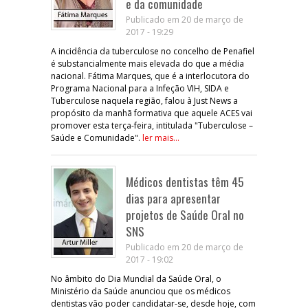
e da comunidade
Publicado em 20 de março de
2017 - 19:29
A incidência da tuberculose no concelho de Penafiel
é substancialmente mais elevada do que a média
nacional. Fátima Marques, que é a interlocutora do
Programa Nacional para a Infeção VIH, SIDA e
Tuberculose naquela região, falou à Just News a
propósito da manhã formativa que aquele ACES vai
promover esta terça-feira, intitulada "Tuberculose –
Saúde e Comunidade".
ler mais...
Médicos dentistas têm 45
dias para apresentar
projetos de Saúde Oral no
SNS
Publicado em 20 de março de
2017 - 19:02
No âmbito do Dia Mundial da Saúde Oral, o
Ministério da Saúde anunciou que os médicos
dentistas vão poder candidatar-se, desde hoje, com