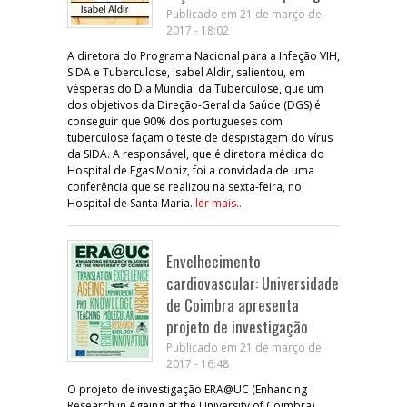
Publicado em 21 de março de
2017 - 18:02
A diretora do Programa Nacional para a Infeção VIH,
SIDA e Tuberculose, Isabel Aldir, salientou, em
vésperas do Dia Mundial da Tuberculose, que um
dos objetivos da Direção-Geral da Saúde (DGS) é
conseguir que 90% dos portugueses com
tuberculose façam o teste de despistagem do vírus
da SIDA. A responsável, que é diretora médica do
Hospital de Egas Moniz, foi a convidada de uma
conferência que se realizou na sexta-feira, no
Hospital de Santa Maria.
ler mais...
Envelhecimento
cardiovascular: Universidade
de Coimbra apresenta
projeto de investigação
Publicado em 21 de março de
2017 - 16:48
O projeto de investigação ERA@UC (Enhancing
Research in Ageing at the University of Coimbra),