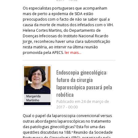
Os especialistas portugueses que acompanham
mais de perto a epidemia de SIDA estão
preocupados com o facto de não se saber qual a
causa da morte de muitos dos infetados com o VIH.
Helena Cortes Martins, do Departamento de
Doenças Infeciosas do Instituto Nacional Ricardo
Jorge, reconheceu haver uma clara subnotificação
nesta matéria, ao intervir na última reunião
promovida pela APECS.
ler mais...
Endoscopia ginecológica:
futuro da cirurgia
laparoscópica passará pela
robótica
Publicado em 24 de março de
2017 - 00:00
Qual o papel da laparoscopia convencional versus
outras abordagens laparoscópicas no tratamento
das patologias ginecológicas? Esta foi uma das
questões discutidas na 188.ª Reunião da Sociedade
Portuguesa de Ginecologia (SPG), organizada pela