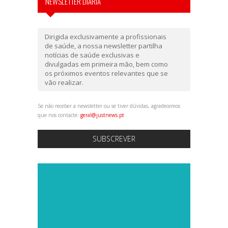
NEWSLETTER DIÁRIA
Dirigida exclusivamente a profissionais
de saúde, a nossa newsletter partilha
notícias de saúde exclusivas e
divulgadas em primeira mão, bem como
os próximos eventos relevantes que se
vão realizar.
Se não receber a newsletter ou se tiver dúvidas, agradecemos
que nos contacte:
geral@justnews.pt
SUBSCREVER