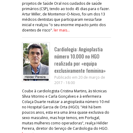
projetos de Saúde Oral nos cuidados de saúde
primários (CSP), tendo ao todo 45 dias para o fazer.
Artur Miller, de Montemor-O-Novo, foi um dos 13
médicos dentistas que participaram nessa fase
inicial e realçou "o seu enorme impacto junto dos
doentes de risco".
ler mais...
Cardiologia: Angioplastia
número 10.000 no HGO
realizada por «equipa
exclusivamente feminina»
Publicado em 20 de março de
2017 - 18:00
Coube à cardiologista Cristina Martins, às técnicas
Sílvia Vitorino e Carla Gonçalves e à enfermeira
Colaça Duarte realizar a angioplastia número 10 mil
no Hospital Garcia de Orta (HGO). "Até há bem
poucos anos, esta era uma área quase exclusiva do
sexo masculino, mas hoje temos, em Portugal,
muitas mulheres como operadoras", realça Hélder
Pereira, diretor do Serviço de Cardiologia do HGO.